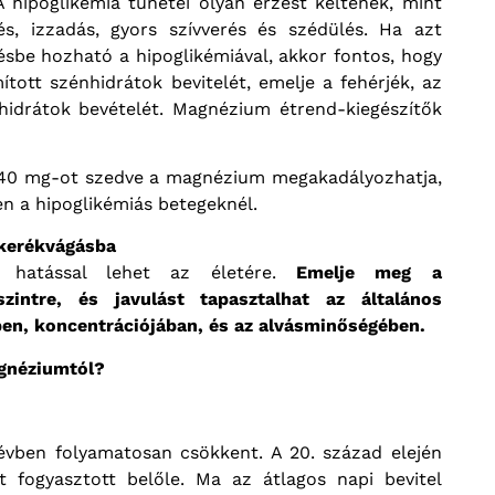
A hipoglikémia tünetei olyan érzést keltenek, mint
s, izzadás, gyors szívverés és szédülés. Ha azt
ésbe hozható a hipoglikémiával, akkor fontos, hogy
mított szénhidrátok bevitelét, emelje a fehérjék, az
hidrátok bevételét. Magnézium étrend-kiegészítők
 340 mg-ot szedve a magnézium megakadályozhatja,
en a hipoglikémiás betegeknél.
 kerékvágásba
 hatással lehet az életére.
Emelje meg a
zintre, és javulást tapasztalhat az általános
en, koncentrációjában, és az alvásminőségében.
gnéziumtól?
évben folyamatosan csökkent. A 20. század elején
 fogyasztott belőle. Ma az átlagos napi bevitel