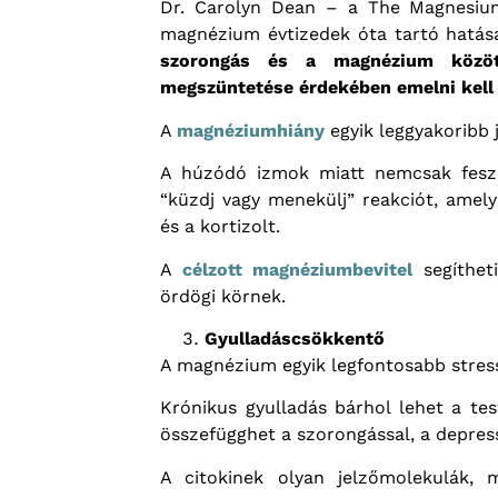
Dr. Carolyn Dean – a The Magnesium 
magnézium évtizedek óta tartó hatás
szorongás és a magnézium közöt
megszüntetése érdekében emelni kell
A
magnéziumhiány
egyik leggyakoribb 
A húzódó izmok miatt nemcsak feszü
“küzdj vagy menekülj” reakciót, amely
és a kortizolt.
A
célzott magnéziumbevitel
segíthet
ördögi körnek.
Gyulladáscsökkentő
A magnézium egyik legfontosabb stress
Krónikus gyulladás bárhol lehet a te
összefügghet a szorongással, a depress
A citokinek olyan jelzőmolekulák, 