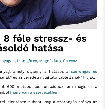
8 féle stressz- és
ásoldó hatása
panyagok
,
Izomgörcs
,
Magnézium
,
Stressz
anyag, amely olyannyira hatásos a
szorongás és
ának” és az „eredeti nyugtató tablettának” hívják.
int 600 metabolikus funkcióhoz, ám mégis ez a
amiből
hiány van a szervezetben
.
el jelentősen zuhant, míg a szorongás aránya az