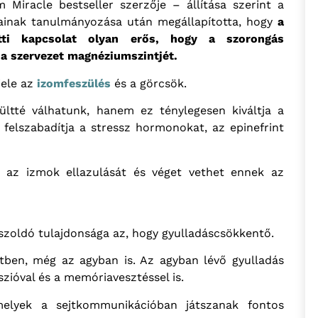
Miracle bestseller szerzője – állítása szerint a
ainak tanulmányozása után megállapította, hogy
a
ti kapcsolat olyan erős, hogy a szorongás
 a szervezet
magnéziumszintjét.
jele az
izomfeszülés
és a görcsök.
ltté válhatunk, hanem ez ténylegesen kiváltja a
 felszabadítja a stressz hormonokat, az epinefrint
i az izmok ellazulását és véget vethet ennek az
zoldó tulajdonsága az, hogy gyulladáscsökkentő.
stben, még az agyban is. Az agyban lévő gyulladás
zióval és a memóriavesztéssel is.
melyek a sejtkommunikációban játszanak fontos