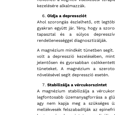
kezelésére alkalmazzák.
Oldja a depressziót
Ahol szorongás észlelhető, ott legtöb
gyakran együtt jár. Tény, hogy a szo
tapasztal és a súlyos depresszí
rendellenességgel diagnosztizálják.
A magnézium mindkét tünetben segít.
volt a depresszió kezelésében, min
jelentősen és gyorsabban csökkentett
tüneteket. A magnézium a szerotoni
növelésével segít depresszió esetén.
Stabilizálja a vércukorszintet
A magnézium stabilizálja a vércukor
legfontosabb üzemanyagforrása a glü
agy nem kapja meg a szükséges üze
mellékvesék felszabadítják az epinefri