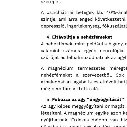
szerepet.
A pszichiátriai betegek kb. 40%-án
szintje, ami arra enged következtetni
depresszió, ingerlékenység, fókuszálat
Eltávolítja a nehézfémeket
A nehézfémek, mint például a higany,
valamint számos egyéb neurológiai 
szűrőjét és felhalmozódhatnak az agy
A magnézium természetes méregtel
nehézfémeket a szervezetből. Sok 
áthaladhat az agyba is és eltávolítha
még nem támasztotta alá.
Fokozza az agy “öngyógyítását”
Az agy képes meggyógyítani önmagát, új
létesíteni. A magnézium egyike azon k
nyújthatnak. Érdekes módon van biz
növelheti a kognitív viselkedési terá