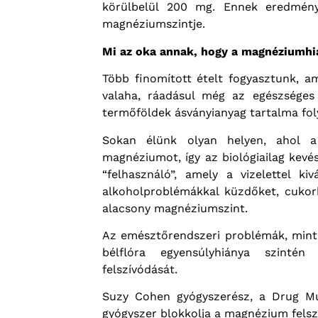
körülbelül 200 mg. Ennek eredmény
magnéziumszintje.
Mi az oka annak, hogy a magnéziumhiá
Több finomított ételt fogyasztunk, 
valaha, ráadásul még az egészséges
termőföldek ásványianyag tartalma fo
Sokan élünk olyan helyen, ahol a
magnéziumot, így az biológiailag kev
“felhasználó”, amely a vizelettel ki
alkoholproblémákkal küzdőket, cukor
alacsony magnéziumszint.
Az emésztőrendszeri problémák, mint 
bélflóra egyensúlyhiánya szinté
felszívódását.
Suzy Cohen gyógyszerész, a Drug Mu
gyógyszer blokkolja a magnézium felsz