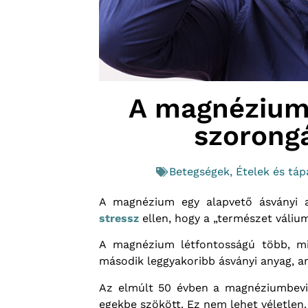
A magnézium 
szorong
Betegségek
,
Ételek és tá
A magnézium egy alapvető ásványi 
stressz
ellen, hogy a „természet válium
A magnézium létfontosságú több, m
második leggyakoribb ásványi anyag, 
Az elmúlt 50 évben a magnéziumbevit
egekbe szökött. Ez nem lehet véletlen.