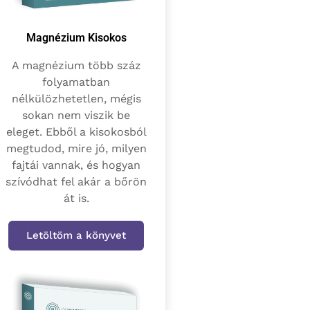
Magnézium Kisokos
A magnézium több száz
folyamatban
nélkülözhetetlen, mégis
sokan nem viszik be
eleget. Ebből a kisokosból
megtudod, mire jó, milyen
fajtái vannak, és hogyan
szívódhat fel akár a bőrön
át is.
Letöltöm a könyvet