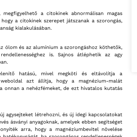
ál megfigyelhető a citokinek abnormálisan magas
, hogy a citokinek szerepet játszanak a szorongás,
lanság kialakulásában.
 az ólom és az alumínium a szorongáshoz köthetők,
rendellenességhez is. Sajnos átléphetik az agy
ban.
enítő hatású, mivel megköti és eltávolítja a
weboldal azt állítja, hogy a magnézium-malát
tja onnan a nehézfémeket, de ezt hivatalos kutatás
 agysejteket létrehozni, és új idegi kapcsolatokat
evés ásványi anyagoknak, amelyek ebben segítséget
onyíték arra, hogy a magnéziumbevitel növelése
pia hatékonyságát, ha szorongásos rendellenességek