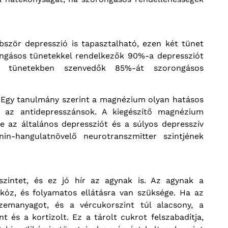
bször depresszió is tapasztalható, ezen két tünet
rongásos tünetekkel rendelkezők 90%-a depressziót
v tünetekben szenvedők 85%-át szorongásos
 Egy tanulmány szerint a magnézium olyan hatásos
t az antidepresszánsok. A kiegészítő magnézium
e az általános depressziót és a súlyos depresszív
n-hangulatnövelő neurotranszmitter szintjének
szintet, és ez jó hír az agynak is. Az agynak a
kóz, és folyamatos ellátásra van szüksége. Ha az
manyagot, és a vércukorszint túl alacsony, a
nt és a kortizolt. Ez a tárolt cukrot felszabadítja,