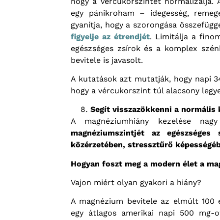
hogy a vércukorszintet normalizálja. 
egy pánikroham – idegesség, remegé
gyanítja, hogy a szorongása összefügg
figyelje az étrendjét
. Limitálja a fino
egészséges zsírok és a komplex szén
bevitele is javasolt.
A kutatások azt mutatják, hogy napi
hogy a vércukorszint túl alacsony legy
Segít visszazökkenni a normális
A magnéziumhiány kezelése nagy
magnéziumszintjét az egészséges s
közérzetében, stressztűrő képességéb
Hogyan foszt meg a modern élet a ma
Vajon miért olyan gyakori a hiány?
A magnézium bevitele az elmúlt 100 
egy átlagos amerikai napi 500 mg-ot