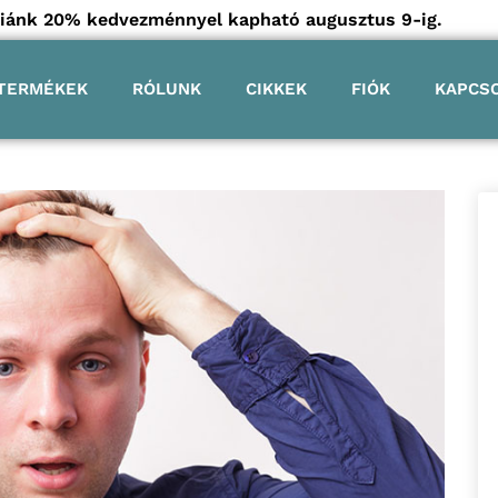
góriánk 20% kedvezménnyel kapható augusztus 9-ig.
TERMÉKEK
RÓLUNK
CIKKEK
FIÓK
KAPCS