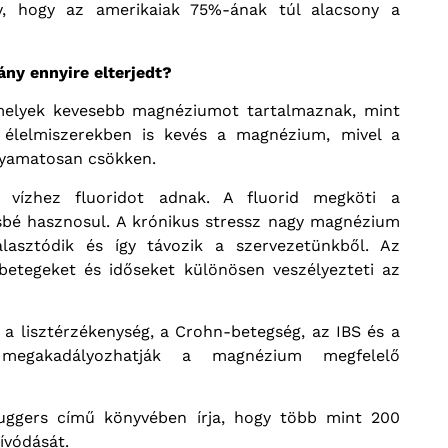
, hogy az amerikaiak 75%-ának túl alacsony a
ny ennyire elterjedt?
amelyek kevesebb magnéziumot tartalmaznak, mint
 élelmiszerekben is kevés a magnézium, mivel a
lyamatosan csökken.
 vízhez fluoridot adnak. A fluorid megköti a
ésbé hasznosul. A krónikus stressz nagy magnézium
választódik és így távozik a szervezetünkből. Az
betegeket és időseket különösen veszélyezteti az
a lisztérzékenység, a Crohn-betegség, az IBS és a
n megakadályozhatják a magnézium megfelelő
ggers című könyvében írja, hogy több mint 200
ívódását.