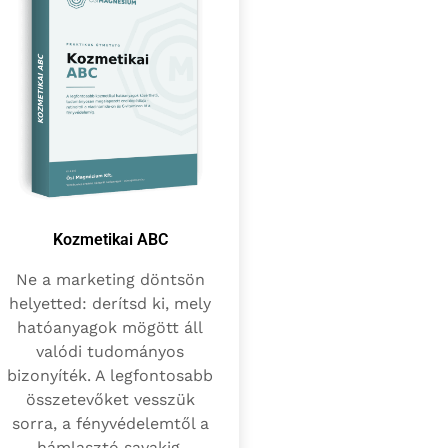
Kozmetikai ABC
Ne a marketing döntsön
helyetted: derítsd ki, mely
hatóanyagok mögött áll
valódi tudományos
bizonyíték. A legfontosabb
összetevőket vesszük
sorra, a fényvédelemtől a
hámlasztó savakig.