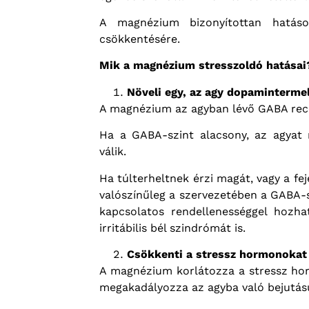
A magnézium bizonyítottan hatá
csökkentésére.
Mik a magnézium stresszoldó hatásai
Növeli egy, az agy dopaminterme
A magnézium az agyban lévő GABA rece
Ha a GABA-szint alacsony, az agyat n
válik.
Ha túlterheltnek érzi magát, vagy a f
valószínűleg a szervezetében a GABA-s
kapcsolatos rendellenességgel hozh
irritábilis bél szindrómát is.
Csökkenti a stressz hormonokat
A magnézium korlátozza a stressz hor
megakadályozza az agyba való bejutás