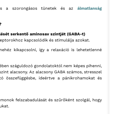
sos a szorongásos tünetek és az
álmatlanság
?
lését serkentő aminosav szintjét (GABA-t)
ptorokhoz kapcsolódik és stimulálja azokat.
ehéz kikapcsolni, így a relaxáció is lehetetlenné
ejében száguldozó gondolatoktól nem képes pihenni,
zint alacsony. Az alacsony GABA számos, stresszel
ató összefüggésbe, ideértve a pánikrohamokat és
monok felszabadulását és szűrőként szolgál, hogy
ukat.