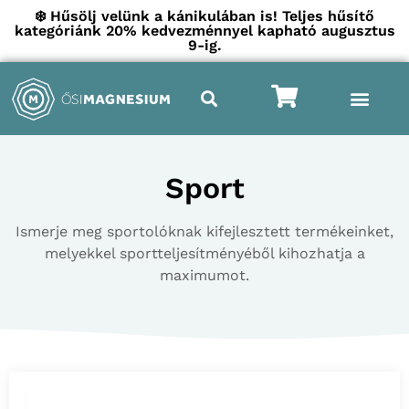
❄️ Hűsölj velünk a kánikulában is! Teljes hűsítő
kategóriánk 20% kedvezménnyel kapható augusztus
9-ig.
Sport
Ismerje meg sportolóknak kifejlesztett termékeinket,
melyekkel sportteljesítményéből kihozhatja a
maximumot.