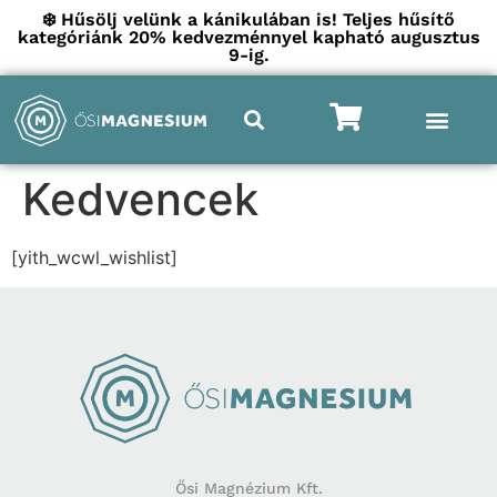
❄️ Hűsölj velünk a kánikulában is! Teljes hűsítő
kategóriánk 20% kedvezménnyel kapható augusztus
9-ig.
Kedvencek
[yith_wcwl_wishlist]
Ősi Magnézium Kft.