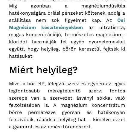
Míg azonban a magnéziumdúsítás
hatékonyságára óriási pénzeket költenek, addig a
szállítása nem sok figyelmet kap. Az
Ősi
Magnézium készítményekben
az ultratiszta,
magas koncentrációjú, természetes magnézium-
kloridot használják fel egyéb nyomelemekkel
együtt, hogy helyileg, bőrön keresztül fejtsék ki
hatásukat.
Miért helyileg?
Mivel a bőr élő, lélegző szerv és egyben az egyik
legfontosabb méregtelenítő szerv, fontos
szerepe van a szervezet ásványi sókkal való
feltöltésében is. A magnézium koncentrátum
bőrre permetezve gyorsan és hatékonyan
felszívódik, ráaádsul helyileg hat – kímélve ezzel
a gyomrot és az emésztőrendszert.