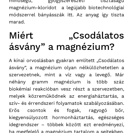
minőségű, gyógyszerészeti tisztaságú
magnézium-kloridot a legújabb biotechnológiai
módszerrel bányásszák itt. Az anyag így tiszta
marad.
Miért „Csodálatos
ásvány” a magnézium?
A kínai orvoslásban gyakran említett „Csodálatos
ásvány”, a magnézium olyan nélkülözhetetlen a
szervezetnek, mint a víz vagy a levegő. Már
néhány gramm magnézium is több száz
biokémiai reakcióban vesz részt a szervezetben,
melyek közreműködnek az energiaháztartás, a
szív- és érrendszeri folyamatok szabályozásában.
Erős csontok és fogak, ragyogó bőr,
kiegyensúlyozott hormonháztartás, egészséges
idegrendszer – többek között ezt eredményezi,
ha megfelelő a magnézium tartalom a sejtekben.