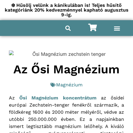
❄️ Hűsölj velünk a kánikulában is! Teljes hűsítő
kategóriánk 20% kedvezménnyel kapható augusztus
9-ig.
Az Ősi Magnézium
Magnézium
Az
Ősi Magnézium koncentrátum
az ősidei
európai Zechstein-tenger fenékről származik, a
földkéreg 1600 és 2000 méter mélyéről, védve az
utóbbi 250.000.000 évben. Ez a napjainkban
ismert legtisztább magnézium lelőhely. A kiváló