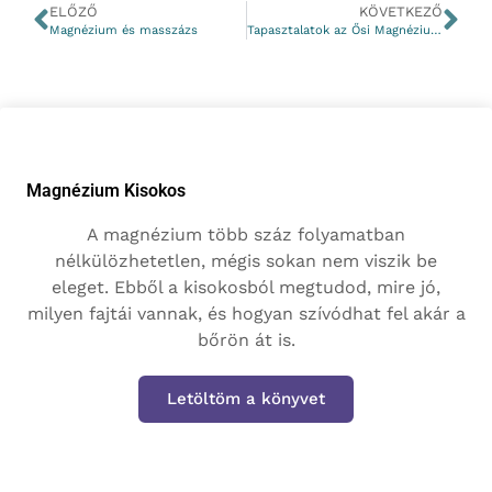
ELŐZŐ
KÖVETKEZŐ
Magnézium és masszázs
Tapasztalatok az Ősi Magnézium masszázstermékekkel
Magnézium Kisokos
A magnézium több száz folyamatban
nélkülözhetetlen, mégis sokan nem viszik be
eleget. Ebből a kisokosból megtudod, mire jó,
milyen fajtái vannak, és hogyan szívódhat fel akár a
bőrön át is.
Letöltöm a könyvet