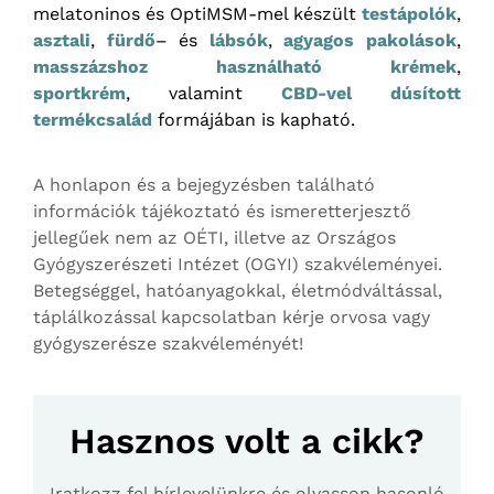
melatoninos és OptiMSM-mel készült
testápolók
,
asztali
,
fürdő
– és
lábsók
,
agyagos pakolások
,
masszázshoz használható krémek
,
sportkrém
, valamint
CBD-vel dúsított
termékcsalád
formájában is kapható.
A honlapon és a bejegyzésben található
információk tájékoztató és ismeretterjesztő
jellegűek nem az OÉTI, illetve az Országos
Gyógyszerészeti Intézet (OGYI) szakvéleményei.
Betegséggel, hatóanyagokkal, életmódváltással,
táplálkozással kapcsolatban kérje orvosa vagy
gyógyszerésze szakvéleményét!
Hasznos volt a cikk?
Iratkozz fel hírlevelünkre és olvasson hasonló