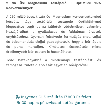
2 db Ősi Magnesium Testápoló + OptiMSM 15%
kedvezménnyel!
A 250 millió éves, tiszta Ősi Magnesium koncentrátumból
készült, lágy textúrájú testápoló OptiMSM-mel
kiegészítve segíthet az ízületek védelmében, valamint
hozzájárulhat a gyulladásos és fájdalmas érzetek
enyhítéséhez. Gyorsan felszívódó formuláját shea vajjal
és édesmandula olajjal gazdagítottuk, hogy a bőr ápolt
és puha maradjon. Kíméletes összetétele miatt
érzékenyebb bőr esetén is használható.
Tedd hatékonyabbá a mindennapi testápolást, és
támogasd ízületeid ápolását egyetlen bőrápolóval!
Ingyenes GLS szállítás 17.900 Ft felett
30 napos pénzvisszafizetési garancia