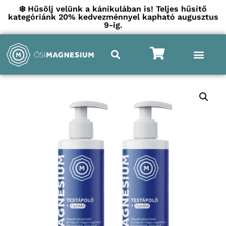
❄️ Hűsölj velünk a kánikulában is! Teljes hűsítő
kategóriánk 20% kedvezménnyel kapható augusztus
9-ig.