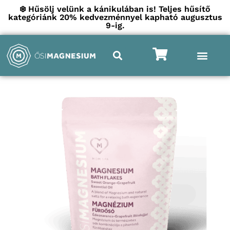
❄️ Hűsölj velünk a kánikulában is! Teljes hűsítő
kategóriánk 20% kedvezménnyel kapható augusztus
9-ig.