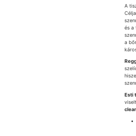
A tis
Célja
szen
és a 
szenn
a bő
káros
Regge
szelí
hisz
szen
Esti 
visel
clea