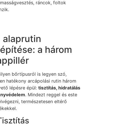
lmasságvesztés, ráncok, foltok
mzik.
 alaprutin
lépítése: a három
appillér
lyen bőrtípusról is legyen szó,
en hatékony arcápolási rutin három
vető lépésre épül:
tisztítás, hidratálás
ényvédelem
. Mindezt reggel és este
elvégezni, természetesen eltérő
ékekkel.
Tisztítás