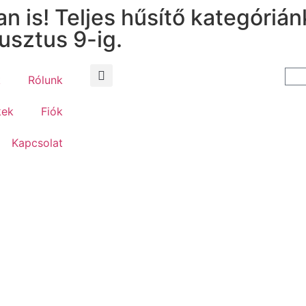
an is! Teljes hűsítő kategóriá
sztus 9-ig.
k
Rólunk
kek
Fiók
Kapcsolat