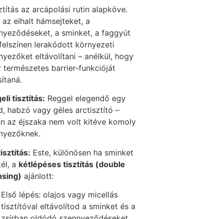
ztítás az arcápolási rutin alapköve.
 az elhalt hámsejteket, a
nyeződéseket, a sminket, a faggyút
felszínen lerakódott környezeti
yezőket eltávolítani – anélkül, hogy
r természetes barrier-funkcióját
ítaná.
li tisztítás:
Reggel elegendő egy
d, habzó vagy géles arctisztító –
en az éjszaka nem volt kitéve komoly
nyezőknek.
tisztítás:
Este, különösen ha sminket
tél, a
kétlépéses tisztítás (double
nsing)
ajánlott:
Első lépés: olajos vagy micellás
tisztítóval eltávolítod a sminket és a
zsírban oldódó szennyeződéseket