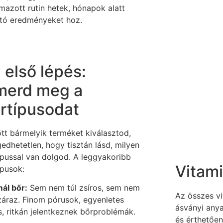
lmazott rutin hetek, hónapok alatt
ató eredményeket hoz.
 első lépés:
merd meg a
rtípusodat
őtt bármelyik terméket kiválasztod,
edhetetlen, hogy tisztán lásd, milyen
ípussal van dolgod. A leggyakoribb
Vitam
ípusok:
ál bőr:
Sem nem túl zsíros, sem nem
Az összes vi
száraz. Finom pórusok, egyenletes
ásványi anya
s, ritkán jelentkeznek bőrproblémák.
és érthetően