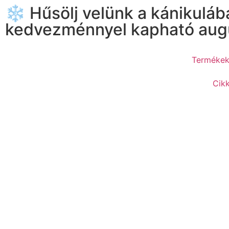
❄️ Hűsölj velünk a kánikuláb
kedvezménnyel kapható augu
Terméke
Cik