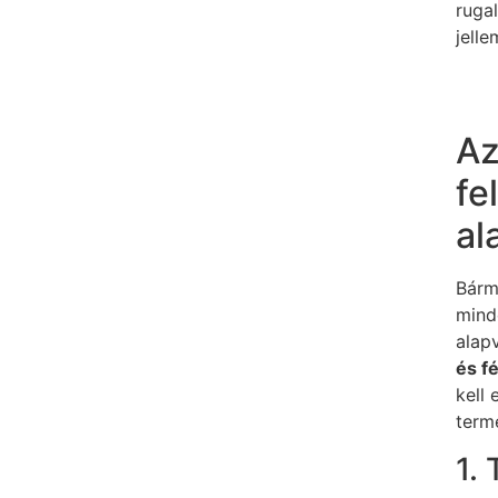
ruga
jelle
Az
fe
al
Bármi
mind
alap
és f
kell 
term
1. 