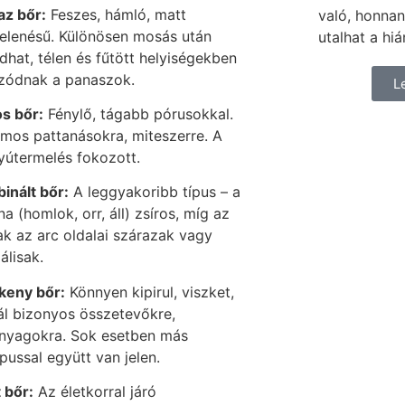
az bőr:
Feszes, hámló, matt
való, honnan
elenésű. Különösen mosás után
utalhat a hiá
dhat, télen és fűtött helyiségekben
zódnak a panaszok.
L
os bőr:
Fénylő, tágabb pórusokkal.
amos pattanásokra, miteszerre. A
yútermelés fokozott.
inált bőr:
A leggyakoribb típus – a
a (homlok, orr, áll) zsíros, míg az
ak az arc oldalai szárazak vagy
álisak.
keny bőr:
Könnyen kipirul, viszket,
ál bizonyos összetevőkre,
tanyagokra. Sok esetben más
pussal együtt van jelen.
 bőr:
Az életkorral járó