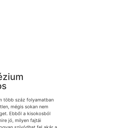
ézium
os
 több száz folyamatban
etlen, mégis sokan nem
eget. Ebből a kisokosból
re jó, milyen fajtái
ogyan szívódhat fel akár a