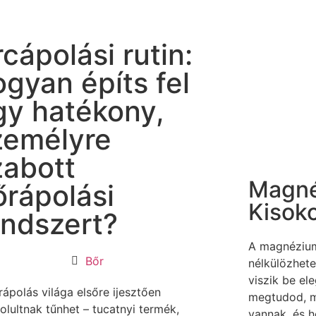
cápolási rutin:
ogyan építs fel
gy hatékony,
zemélyre
zabott
Magn
őrápolási
Kisok
endszert?
A magnézium
Bőr
nélkülözhet
viszik be el
ápolás világa elsőre ijesztően
megtudod, mi
olultnak tűnhet – tucatnyi termék,
vannak, és h