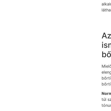
alka
láth
Az
is
bő
Miel
eleng
bőrt
bőrt
Norm
túl 
tónu