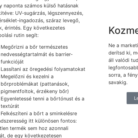
y naponta számos külső hatásnak
kitéve: UV-sugárzás, légszennyezés,
rséklet-ingadozás, száraz levegő,
Kozme
k, érintés. Egy következetes
olási rutin segít:
Ne a marketi
Megőrizni a bőr természetes
derítsd ki,
nedvességtartalmát és barrier-
áll valódi t
funkcióját
legfontosab
Lassítani az öregedési folyamatokat
sorra, a fén
Megelőzni és kezelni a
savakig.
bőrproblémákat (pattanások,
pigmentfoltok, érzékeny bőr)
L
Egyenletessé tenni a bőrtónust és a
textúrát
Felkészíteni a bőrt a sminkelésre
ndszeresség itt különösen fontos:
tlen termék sem hoz azonnali
át, de egy következetesen