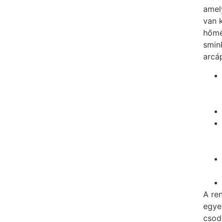
amel
van 
hőmé
smin
arcáp
A re
egye
csod