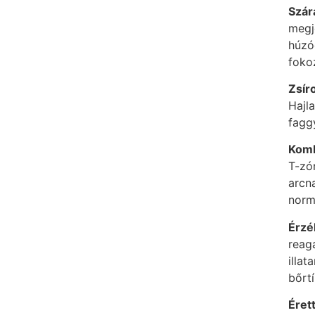
Szár
megj
húzó
foko
Zsír
Hajl
fagg
Komb
T-zón
arcn
norm
Érzé
reag
illa
bőrtí
Érett