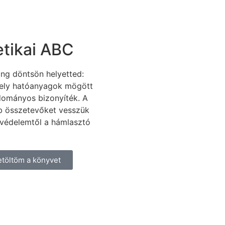
tikai ABC
ng döntsön helyetted:
 mely hatóanyagok mögött
udományos bizonyíték. A
b összetevőket vesszük
yvédelemtől a hámlasztó
etöltöm a könyvet