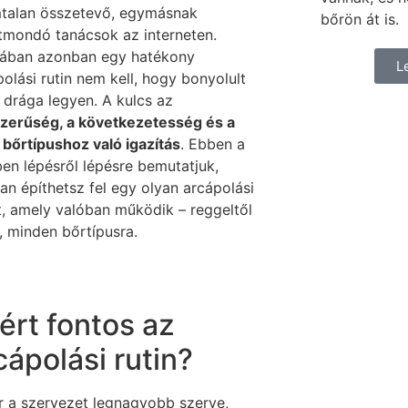
talan összetevő, egymásnak
bőrön át is.
ntmondó tanácsok az interneten.
jában azonban egy hatékony
L
olási rutin nem kell, hogy bonyolult
 drága legyen. A kulcs az
zerűség, a következetesség és a
t bőrtípushoz való igazítás
. Ebben a
ben lépésről lépésre bemutatjuk,
an építhetsz fel egy olyan arcápolási
nt, amely valóban működik – reggeltől
, minden bőrtípusra.
ért fontos az
cápolási rutin?
r a szervezet legnagyobb szerve,