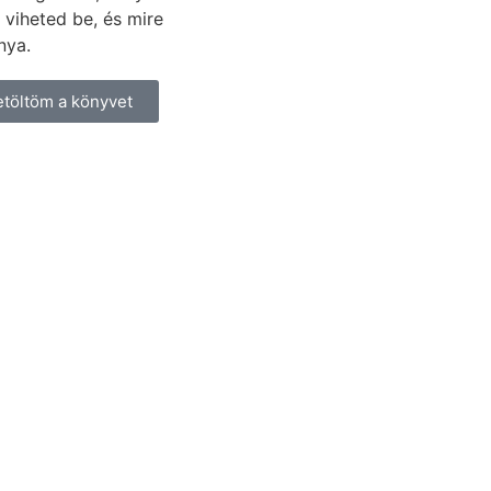
 viheted be, és mire
nya.
etöltöm a könyvet