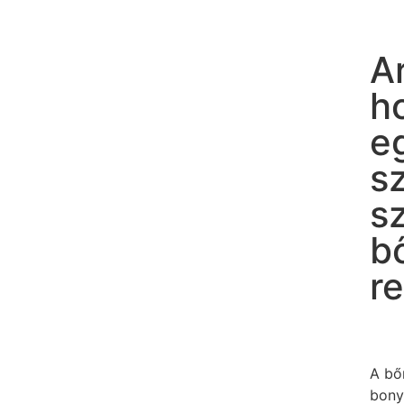
Ar
h
e
s
s
b
r
A bőr
bony