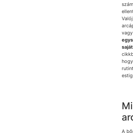
szám
elle
Való
arcáp
vagy
egys
sajá
cikk
hogy
ruti
estig
Mi
ar
A bő