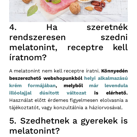
4. Ha szeretnék
rendszeresen szedni
melatonint, receptre kell
íratnom?
A melatonint nem kell receptre íratni.
Könnyedén
beszerezhető webshopunkból
helyi alkalmazású
krém formájában
, melyből
már levendula
illóolajjal dúsított változat
is elérhető.
Használat előtt érdemes figyelmesen elolvasnia a
tájékoztatót, vagy konzultálnia a háziorvosával.
5. Szedhetnek a gyerekek is
melatonint?