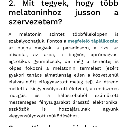
2. Mit tegyek, hogy több
melatoninhoz jusson a
szervezetem?
A melatonin szintet többféleképpen is
szabályozhatjuk. Fontos a
megfelelő táplálkozás
:
az olajos magvak, a paradicsom, a rizs, az
olívaolaj, az árpa, a bogyós, aprómagvas,
egzotikus gyümölcsök, de még a tehéntej is
képes fokozni a melatonin termelést (ezért
gyakori tanács álmatlanság ellen a közvetlenül
elalvás előtt elfogyasztott meleg tej). Az étrend
mellett a kiegyensúlyozott életvitel, a rendszeres
mozgás, és a hálószobából száműzött
mesterséges fénysugarakat árasztó elektronikai
eszközök is hozzájárulnak agyunk
kiegyensúlyozott működéséhez.