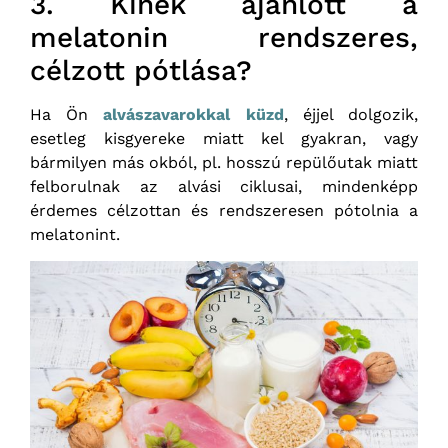
3. Kinek ajánlott a
melatonin rendszeres,
célzott pótlása?
Ha Ön
alvászavarokkal küzd
, éjjel dolgozik,
esetleg kisgyereke miatt kel gyakran, vagy
bármilyen más okból, pl. hosszú repülőutak miatt
felborulnak az alvási ciklusai, mindenképp
érdemes célzottan és rendszeresen pótolnia a
melatonint.