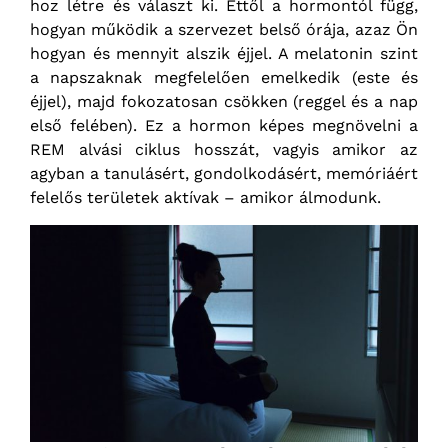
hoz létre és választ ki. Ettől a hormontól függ,
hogyan működik a szervezet belső órája, azaz Ön
hogyan és mennyit alszik éjjel. A melatonin szint
a napszaknak megfelelően emelkedik (este és
éjjel), majd fokozatosan csökken (reggel és a nap
első felében). Ez a hormon képes megnövelni a
REM alvási ciklus hosszát, vagyis amikor az
agyban a tanulásért, gondolkodásért, memóriáért
felelős területek aktívak – amikor álmodunk.