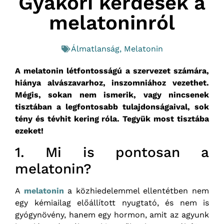
Gyakori kérdések a
melatoninról
Álmatlanság
,
Melatonin
A melatonin létfontosságú a szervezet számára,
hiánya alvászavarhoz, inszomniához vezethet.
Mégis, sokan nem ismerik, vagy nincsenek
tisztában a legfontosabb tulajdonságaival, sok
tény és tévhit kering róla. Tegyük most tisztába
ezeket!
1. Mi is pontosan a
melatonin?
A
melatonin
a közhiedelemmel ellentétben nem
egy kémiailag előállított nyugtató, és nem is
gyógynövény, hanem egy hormon, amit az agyunk