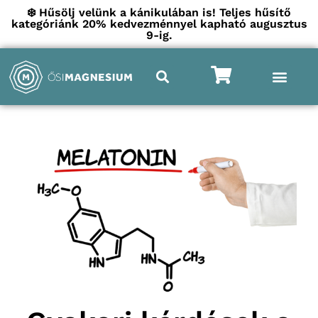
❄️ Hűsölj velünk a kánikulában is! Teljes hűsítő
kategóriánk 20% kedvezménnyel kapható augusztus
9-ig.