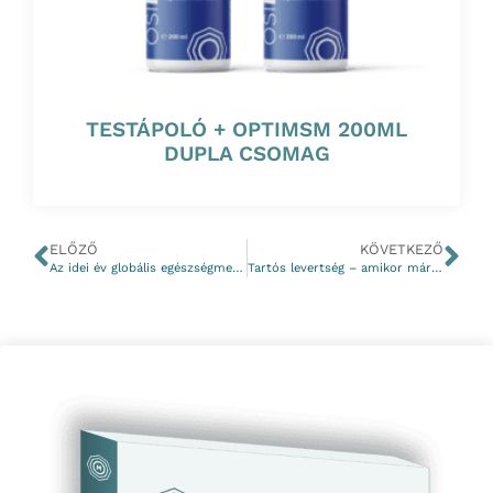
TESTÁPOLÓ + OPTIMSM 200ML
DUPLA CSOMAG
ELŐZŐ
KÖVETKEZŐ
Az idei év globális egészségmegőrző trendjei között az Ősi Magnézium testápolója
Tartós levertség – amikor már nem lehet a tavaszi fáradtságra fogni