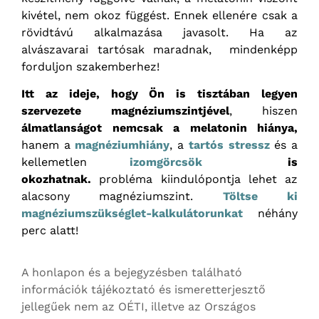
kivétel, nem okoz függést. Ennek ellenére csak a
rövidtávú alkalmazása javasolt. Ha az
alvászavarai tartósak maradnak, mindenképp
forduljon szakemberhez!
Itt az ideje, hogy Ön is tisztában legyen
szervezete magnéziumszintjével
, hiszen
álmatlanságot nemcsak a melatonin hiánya,
hanem a
magnéziumhiány
, a
tartós stressz
és a
kellemetlen
izomgörcsök
is
okozhatnak.
probléma kiindulópontja lehet az
alacsony magnéziumszint.
Töltse ki
magnéziumszükséglet-kalkulátorunkat
néhány
perc alatt!
A honlapon és a bejegyzésben található
információk tájékoztató és ismeretterjesztő
jellegűek nem az OÉTI, illetve az Országos