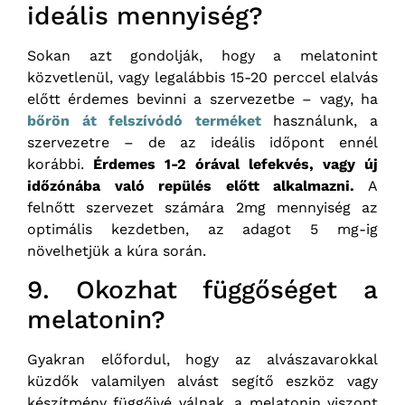
ideális mennyiség?
Sokan azt gondolják, hogy a melatonint
közvetlenül, vagy legalábbis 15-20 perccel elalvás
előtt érdemes bevinni a szervezetbe – vagy,
ha
bőrön át felszívódó terméket
használunk
, a
szervezetre – de az ideális időpont ennél
korábbi.
Érdemes 1-2 órával lefekvés, vagy új
időzónába való repülés előtt alkalmazni.
A
felnőtt szervezet számára 2mg mennyiség az
optimális kezdetben, az adagot 5 mg-ig
növelhetjük a kúra során.
9. Okozhat függőséget a
melatonin?
Gyakran előfordul, hogy az alvászavarokkal
küzdők valamilyen alvást segítő eszköz vagy
készítmény függőivé válnak, a melatonin viszont