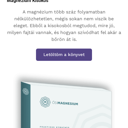
Magnézium Kisokos
A magnézium több száz folyamatban
nélkülözhetetlen, mégis sokan nem viszik be
eleget. Ebből a kisokosból megtudod, mire jó,
milyen fajtái vannak, és hogyan szívódhat fel akár a
bőrön át is.
Letöltöm a könyvet