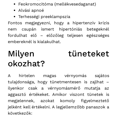
Feokromocitóma (mellékvesedaganat)
Alvási apnoé
Terhességi preeklampszia
Fontos megjegyezni, hogy a hipertenzív krízis
nem csupán ismert hipertóniás betegeknél
fordulhat elő – előzőleg teljesen egészséges
embereknél is kialakulhat.
Milyen tüneteket
okozhat?
A hirtelen magas vérnyomás sajátos
tulajdonsága, hogy tünetmentesen is zajlhat –
ilyenkor csak a vérnyomásmérő mutatja az
aggasztó értékeket. Amikor viszont tünetek is
megjelennek, azokat komoly figyelmeztető
jelként kell értékelni. A legjellemzőbb panaszok a
következők: