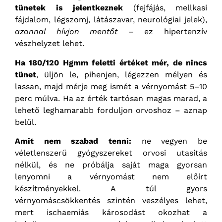
tünetek is jelentkeznek
(fejfájás, mellkasi
fájdalom, légszomj, látászavar, neurológiai jelek),
azonnal hívjon mentőt
– ez hipertenzív
vészhelyzet lehet.
Ha 180/120 Hgmm feletti értéket mér, de nincs
tünet
, üljön le, pihenjen, légezzen mélyen és
lassan, majd mérje meg ismét a vérnyomást 5–10
perc múlva. Ha az érték tartósan magas marad, a
lehető leghamarabb forduljon orvoshoz – aznap
belül.
Amit nem szabad tenni:
ne vegyen be
véletlenszerű gyógyszereket orvosi utasítás
nélkül, és ne próbálja saját maga gyorsan
lenyomni a vérnyomást nem előírt
készítményekkel. A túl gyors
vérnyomáscsökkentés szintén veszélyes lehet,
mert ischaemiás károsodást okozhat a