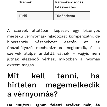
Szemek
Retinakárosodás,
látásvesztés
Tüdő
Tüdőödéma
A szervek általában képesek egy bizonyos
mértékű vérnyomás-ingadozást kompenzálni, de
hipertenzív vészhelyzet esetén ez az
önszabályozó mechanizmus megbomlik, és a
szervek alulperfundálttá válnak – vagyis nem
jutnak elegendő vérhez, miközben a nyomás
extrém magas.
Mit kell tenni, ha
hirtelen megemelkedik
a vérnyomás?
Ha 180/120 Hgmm feletti értéket mér, és