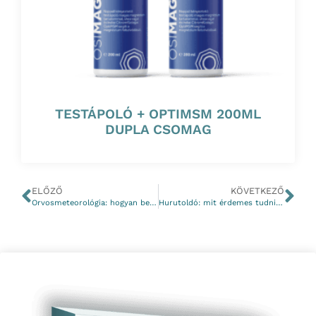
TESTÁPOLÓ + OPTIMSM 200ML
DUPLA CSOMAG
ELŐZŐ
KÖVETKEZŐ
Orvosmeteorológia: hogyan befolyásolja az időjárás a szervezetünket?
Hurutoldó: mit érdemes tudni a köptetőkről és nyákoldókról?