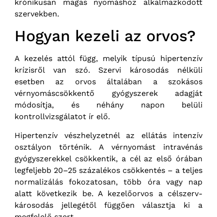
krónikusan magas nyomáshoz alkalmazkodott
szervekben.
Hogyan kezeli az orvos?
A kezelés attól függ, melyik típusú hipertenzív
krízisről van szó. Szervi károsodás nélküli
esetben az orvos általában a szokásos
vérnyomáscsökkentő gyógyszerek adagját
módosítja, és néhány napon belüli
kontrollvizsgálatot ír elő.
Hipertenzív vészhelyzetnél az ellátás intenzív
osztályon történik. A vérnyomást intravénás
gyógyszerekkel csökkentik, a cél az első órában
legfeljebb 20–25 százalékos csökkentés – a teljes
normalizálás fokozatosan, több óra vagy nap
alatt következik be. A kezelőorvos a célszerv-
károsodás jellegétől függően választja ki a
megfelelő szert.