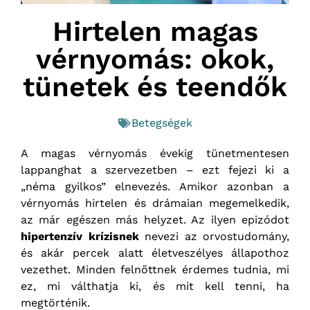
Hirtelen magas
vérnyomás: okok,
tünetek és teendők
Betegségek
A magas vérnyomás évekig tünetmentesen
lappanghat a szervezetben – ezt fejezi ki a
„néma gyilkos” elnevezés. Amikor azonban a
vérnyomás hirtelen és drámaian megemelkedik,
az már egészen más helyzet. Az ilyen epizódot
hipertenzív krízisnek
nevezi az orvostudomány,
és akár percek alatt életveszélyes állapothoz
vezethet. Minden felnőttnek érdemes tudnia, mi
ez, mi válthatja ki, és mit kell tenni, ha
megtörténik.