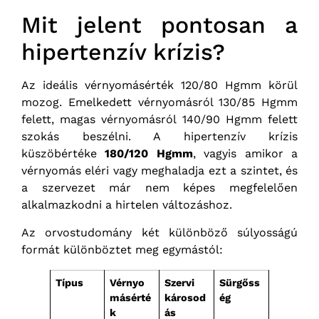
Mit jelent pontosan a
hipertenzív krízis?
Az ideális vérnyomásérték 120/80 Hgmm körül
mozog. Emelkedett vérnyomásról 130/85 Hgmm
felett, magas vérnyomásról 140/90 Hgmm felett
szokás beszélni. A hipertenzív krízis
küszöbértéke
180/120 Hgmm
, vagyis amikor a
vérnyomás eléri vagy meghaladja ezt a szintet, és
a szervezet már nem képes megfelelően
alkalmazkodni a hirtelen változáshoz.
Az orvostudomány két különböző súlyosságú
formát különböztet meg egymástól:
Típus
Vérnyo
Szervi
Sürgőss
másérté
károsod
ég
k
ás