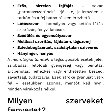
Erős, hirtelen fejfájás
– sokan
„pattanásszerűnek” írják le, jellemzően a
tarkón és a fej hátsó részén érezhető
Látászavar
– homályos vagy kettős látás,
szikrázás, fényvillanások
Szédülés és egyensúlyzavar
Mellkasi szorítás, fájdalom, légszomj
Szívdobogásérzet, szabálytalan szívverés
Hányinger, hányás
A
neurológiai tünetek
a legsúlyosabb esetek jelei:
zsibbadás, féloldali gyengeség vagy bénulás,
arcbénulás, nehézkes vagy érthetetlen beszéd,
zavartság, tudatzavar. Ezek stroke gyanúját vetik
fel – esetükben azonnal mentőt kell hívni,
minden várakozás nélkül.
Milyen szerveket
fenyeget?