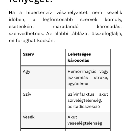
Ha a hipertenzív vészhelyzetet nem kezelik
időben, a legfontosabb szervek komoly,
esetenként maradandó károsodást
szenvedhetnek. Az alábbi táblázat összefoglalja,
mi foroghat kockán:
Szerv
Lehetséges
károsodás
Agy
Hemorrhagiás vagy
iszkémiás stroke,
agyödéma
Szív
Szívinfarktus, akut
szívelégtelenség,
aortadisszekció
Vesék
Akut
veseelégtelenség