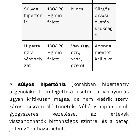
Súlyos
180/120
Nincs
Sürgős
hipertón
Hgmm
orvosi
ia
felett
ellátás
szükség
es
Hiperte
180/120
Van (agy,
Azonnal
nzív
Hgmm
szív,
mentőt
vészhely
felett
vese,
kell hívni
zet
szem)
A
súlyos hipertónia
(korábban hipertenzív
urgenciaként emlegették) esetén a vérnyomás
ugyan kritikusan magas, de nem kísérik szervi
károsodásra utaló tünetek. Néhány napon belül,
gyógyszeres kezeléssel az értékek
visszahozhatók biztonságos szintre, és a beteg
jellemzően hazamehet.