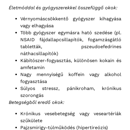
Életmóddal és gyógyszerekkel összefüggő okok:
Vérnyomáscsökkentő gyógyszer kihagyása
vagy elhagyása
Több gyógyszer egymásra ható szedése (pl.
NSAID fájdallapcsillapítók, fogamzásgátló
tabletták, pszeudoefedrines
náthacsillapítók)
Kábítószer-fogyasztás, különösen kokain és
amfetamin
Nagy mennyiségű koffein vagy alkohol
fogyasztása
Súlyos stressz, pánikroham, krónikus
szorongás
Betegségből eredő okok:
Krónikus vesebetegség vagy veseartériák
szűkülete
Pajzsmirigy-túlműködés (hipertireózis)