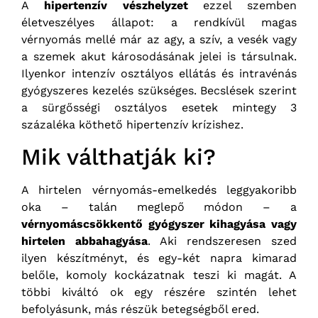
A
hipertenzív vészhelyzet
ezzel szemben
életveszélyes állapot: a rendkívül magas
vérnyomás mellé már az agy, a szív, a vesék vagy
a szemek akut károsodásának jelei is társulnak.
Ilyenkor intenzív osztályos ellátás és intravénás
gyógyszeres kezelés szükséges. Becslések szerint
a sürgősségi osztályos esetek mintegy 3
százaléka köthető hipertenzív krízishez.
Mik válthatják ki?
A hirtelen vérnyomás-emelkedés leggyakoribb
oka – talán meglepő módon – a
vérnyomáscsökkentő gyógyszer kihagyása vagy
hirtelen abbahagyása
. Aki rendszeresen szed
ilyen készítményt, és egy-két napra kimarad
belőle, komoly kockázatnak teszi ki magát. A
többi kiváltó ok egy részére szintén lehet
befolyásunk, más részük betegségből ered.