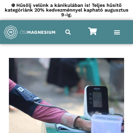
❄️ Hűsölj velünk a kánikulában is! Teljes hűsítő
kategóriánk 20% kedvezménnyel kapható augusztus
9-ig.