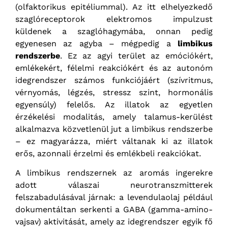
(olfaktorikus epitéliummal). Az itt elhelyezkedő
szaglóreceptorok elektromos impulzust
küldenek a szaglóhagymába, onnan pedig
egyenesen az agyba – mégpedig a
limbikus
rendszerbe
. Ez az agyi terület az emóciókért,
emlékekért, félelmi reakciókért és az autonóm
idegrendszer számos funkciójáért (szívritmus,
vérnyomás, légzés, stressz szint, hormonális
egyensúly) felelős. Az illatok az egyetlen
érzékelési modalitás, amely talamus-kerülést
alkalmazva közvetlenül jut a limbikus rendszerbe
– ez magyarázza, miért váltanak ki az illatok
erős, azonnali érzelmi és emlékbeli reakciókat.
A limbikus rendszernek az aromás ingerekre
adott válaszai neurotranszmitterek
felszabadulásával járnak: a levendulaolaj például
dokumentáltan serkenti a GABA (gamma-amino-
vajsav) aktivitását, amely az idegrendszer egyik fő