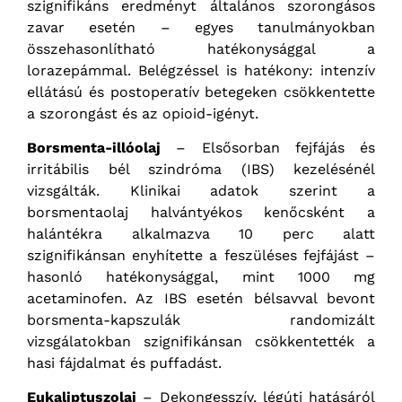
szignifikáns eredményt általános szorongásos
zavar esetén – egyes tanulmányokban
összehasonlítható hatékonysággal a
lorazepámmal. Belégzéssel is hatékony: intenzív
ellátású és postoperatív betegeken csökkentette
a szorongást és az opioid-igényt.
Borsmenta-illóolaj
– Elsősorban fejfájás és
irritábilis bél szindróma (IBS) kezelésénél
vizsgálták. Klinikai adatok szerint a
borsmentaolaj halvántyékos kenőcsként a
halántékra alkalmazva 10 perc alatt
szignifikánsan enyhítette a feszüléses fejfájást –
hasonló hatékonysággal, mint 1000 mg
acetaminofen. Az IBS esetén bélsavval bevont
borsmenta-kapszulák randomizált
vizsgálatokban szignifikánsan csökkentették a
hasi fájdalmat és puffadást.
Eukaliptuszolaj
– Dekongesszív, légúti hatásáról