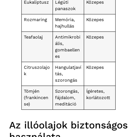
Eukaliptusz
Légúti
Közepes
panaszok
Rozmaring
Memória,
Közepes
hajhullás
Teafaolaj
Antimikrobi
Közepes
ális,
gombaellen
es
Citruszolajo
Hangulatjaví
Közepes
k
tás,
szorongás
Tömjén
Szorongás,
Ígéretes,
(frankincen
fájdalom,
korlátozott
se)
meditáció
Az illóolajok biztonságos
használata