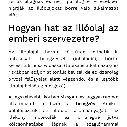
zsíros állagúak és nem párolog el – ezekben
hígítják az illóolajokat bőrre való alkalmazás
előtt.
Hogyan hat az illóolaj az
emberi szervezetre?
Az illóolajok három fő úton fejthetik ki
hatásukat: belégzéssel (inhaláció), bőrön
keresztüli felszívódással (topikális alkalmazás) és
ritkábban szájon át (orális bevitel, de ez kizárólag
orvosi felügyelet alatt végzendő, és a legtöbb
illóolaj belsőleg mérgező).
A legszélesebb körben vizsgált és leggyakrabban
alkalmazott módszer a
belégzés
. Amikor
belélegezzük az illóolaj aromaanyagait, az
illékony molekulák az orrüregbe jutva
kölcsönhatásba lépnek a szaglóhámmal