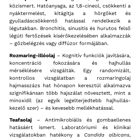
közismert. Hatóanyaga, az 1,8-cineol, csökkenti a
nyáktermelést, kitágítja a hörgőket és
gyulladáscsökkentő hatással rendelkezik a
légutakban. Bronchitis, sinusitis és hurutos felső
légúti fertőzések kísérőkezelésében alkalmazzák
– gőzbelégzés vagy diffúzor formájában.
Rozmaring-illóolaj
– Kognitív funkciók javítására,
koncentráció fokozására és hajhullás
mérséklésére vizsgálták. Egy randomizált,
kontrollos vizsgálatban a rozmaringolaj
hajmasszázs hat hónapon keresztül alkalmazva
szignifikánsan több hajszálat növesztett, mint a
minoxidil (az egyik legelterjedtebb hajhullás-
kezelő szer) – és kevesebb mellékhatással.
Teafaolaj
– Antimikrobiális és gombaellenes
hatásáért ismert. Laboratóriumi és klinikai
vizsgálatokban hatékony a
Candida albicans
,