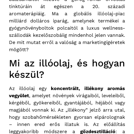
tinktúráin át egészen a 20. századi
aromaterápiáig. Ma a globális illóolaj-piac
milliárd dolláros iparág, amelynek termékei a
gyógynövényboltok polcaitól a luxus wellness-
szállodák kezelőszobáiig mindenhol jelen vannak.
De mit mutat erről a valóság a marketingígéretek
mögött?
Mi az illóolaj, és hogyan
készül?
Az illóolaj egy
koncentrált, illékony aromás
vegyület
, amelyet növények virágaiból, leveleiből,
kérgéből, gyökereiből, gyantájából, héjából vagy
magjából vonnak ki. Az „illékony” jelző arra utal,
hogy szobahőmérsékleten gyorsan elpárolognak
– innen ered erős illatuk is. Az előállítás
leggyakoribb módszere a
gőzdesztilláció
: a