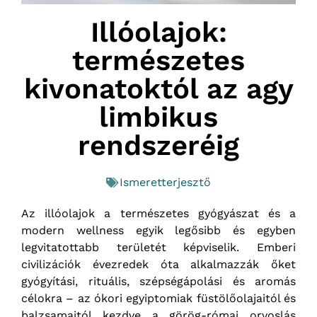
Illóolajok:
természetes
kivonatoktól az agy
limbikus
rendszeréig
Ismeretterjesztő
Az illóolajok a természetes gyógyászat és a
modern wellness egyik legősibb és egyben
legvitatottabb területét képviselik. Emberi
civilizációk évezredek óta alkalmazzák őket
gyógyítási, rituális, szépségápolási és aromás
célokra – az ókori egyiptomiak füstölőolajaitól és
balzsamaitól kezdve a görög-római orvoslás