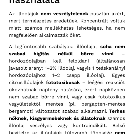
Az illóolajok
nem veszélytelenek
pusztán azért,
mert természetes eredetűek. Koncentrált voltuk
miatt számos mellékhatás lehetséges, ha nem
megfelelően alkalmazzák őket.
A legfontosabb szabályok: illóolajat
soha nem
szabad hígítás nélkül bőrre vinni
–
hordozóolajban kell feloldani (általánosan
javasolt arány: 1–2% illóolaj, vagyis 1 teáskanálnyi
hordozóolajhoz 1–2 csepp illóolaj). Egyes
citrusillóolajok
fototoxikusak
– leégési reakciót
okozhatnak napfény hatására, ezért napközben
nem szabad bőrre vinni, vagy csak fototoxikus
vegyületektől mentes (pl. bergapten-mentes
bergamot) változatot szabad alkalmazni.
Terhes
nőknek, kisgyermekeknek és állatoknak
számos
illóolaj veszélyes vagy kontraindikált. Belső
bevitelre az illóolajok túlnyomó többsége
nem