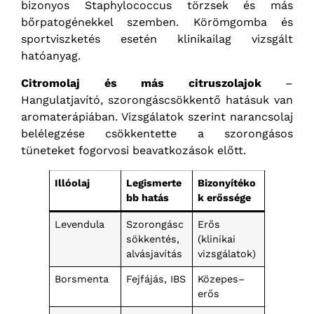
bizonyos Staphylococcus törzsek és más
bőrpatogénekkel szemben. Körömgomba és
sportviszketés esetén klinikailag vizsgált
hatóanyag.
Citromolaj és más citruszolajok
–
Hangulatjavító, szorongáscsökkentő hatásuk van
aromaterápiában. Vizsgálatok szerint narancsolaj
belélegzése csökkentette a szorongásos
tüneteket fogorvosi beavatkozások előtt.
Illóolaj
Legismerte
Bizonyítéko
bb hatás
k erőssége
Levendula
Szorongásc
Erős
sökkentés,
(klinikai
alvásjavítás
vizsgálatok)
Borsmenta
Fejfájás, IBS
Közepes–
erős