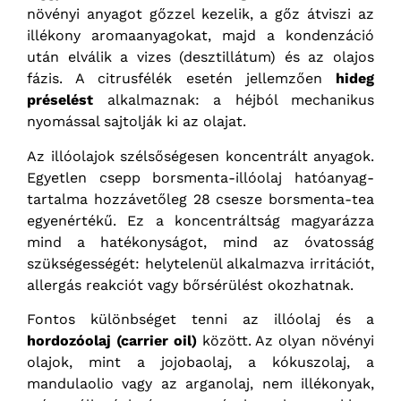
növényi anyagot gőzzel kezelik, a gőz átviszi az
illékony aromaanyagokat, majd a kondenzáció
után elválik a vizes (desztillátum) és az olajos
fázis. A citrusfélék esetén jellemzően
hideg
préselést
alkalmaznak: a héjból mechanikus
nyomással sajtolják ki az olajat.
Az illóolajok szélsőségesen koncentrált anyagok.
Egyetlen csepp borsmenta-illóolaj hatóanyag-
tartalma hozzávetőleg 28 csesze borsmenta-tea
egyenértékű. Ez a koncentráltság magyarázza
mind a hatékonyságot, mind az óvatosság
szükségességét: helytelenül alkalmazva irritációt,
allergás reakciót vagy bőrsérülést okozhatnak.
Fontos különbséget tenni az illóolaj és a
hordozóolaj (carrier oil)
között. Az olyan növényi
olajok, mint a jojobaolaj, a kókuszolaj, a
mandulaolio vagy az arganolaj, nem illékonyak,