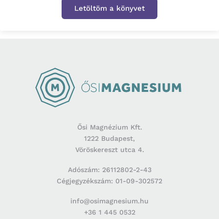
Letöltöm a könyvet
Ősi Magnézium Kft.
1222 Budapest,
Vöröskereszt utca 4.
Adószám: 26112802-2-43
Cégjegyzékszám: 01-09-302572
info@osimagnesium.hu
+36 1 445 0532