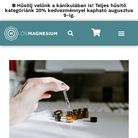
❄️ Hűsölj velünk a kánikulában is! Teljes hűsítő
kategóriánk 20% kedvezménnyel kapható augusztus
9-ig.