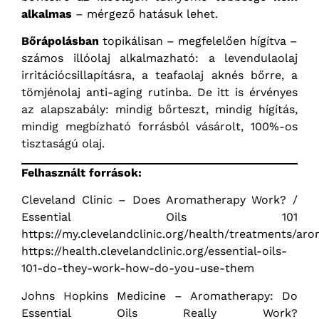
alkalmas
– mérgező hatásuk lehet.
Bőrápolásban
topikálisan – megfelelően hígítva –
számos illóolaj alkalmazható: a levendulaolaj
irritációcsillapításra, a teafaolaj aknés bőrre, a
tömjénolaj anti-aging rutinba. De itt is érvényes
az alapszabály: mindig bőrteszt, mindig hígítás,
mindig megbízható forrásból vásárolt, 100%-os
tisztaságú olaj.
Felhasznált források:
Cleveland Clinic – Does Aromatherapy Work? /
Essential Oils 101
https://my.clevelandclinic.org/health/treatments/ar
https://health.clevelandclinic.org/essential-oils-
101-do-they-work-how-do-you-use-them
Johns Hopkins Medicine – Aromatherapy: Do
Essential Oils Really Work?