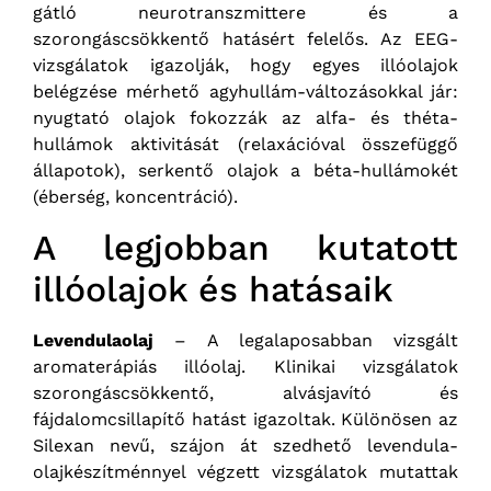
gátló neurotranszmittere és a
szorongáscsökkentő hatásért felelős. Az EEG-
vizsgálatok igazolják, hogy egyes illóolajok
belégzése mérhető agyhullám-változásokkal jár:
nyugtató olajok fokozzák az alfa- és théta-
hullámok aktivitását (relaxációval összefüggő
állapotok), serkentő olajok a béta-hullámokét
(éberség, koncentráció).
A legjobban kutatott
illóolajok és hatásaik
Levendulaolaj
– A legalaposabban vizsgált
aromaterápiás illóolaj. Klinikai vizsgálatok
szorongáscsökkentő, alvásjavító és
fájdalomcsillapítő hatást igazoltak. Különösen az
Silexan nevű, szájon át szedhető levendula-
olajkészítménnyel végzett vizsgálatok mutattak