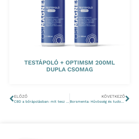
TESTÁPOLÓ + OPTIMSM 200ML
DUPLA CSOMAG
ELŐZŐ
KÖVETKEZŐ
CBD a bőrápolásban: mit tesz valójában a kannabidiol a bőrért?
Borsmenta: Hűvösség és tudományosan igazolt egészségügyi előnyök