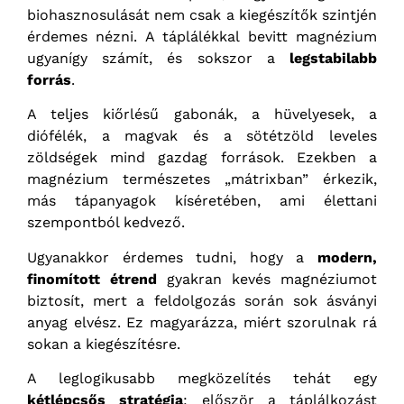
biohasznosulását nem csak a kiegészítők szintjén
érdemes nézni. A táplálékkal bevitt magnézium
ugyanígy számít, és sokszor a
legstabilabb
forrás
.
A teljes kiőrlésű gabonák, a hüvelyesek, a
diófélék, a magvak és a sötétzöld leveles
zöldségek mind gazdag források. Ezekben a
magnézium természetes „mátrixban” érkezik,
más tápanyagok kíséretében, ami élettani
szempontból kedvező.
Ugyanakkor érdemes tudni, hogy a
modern,
finomított étrend
gyakran kevés magnéziumot
biztosít, mert a feldolgozás során sok ásványi
anyag elvész. Ez magyarázza, miért szorulnak rá
sokan a kiegészítésre.
A leglogikusabb megközelítés tehát egy
kétlépcsős stratégia
: először a táplálkozást