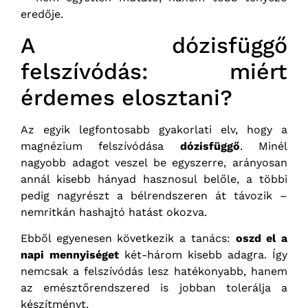
eredője.
A dózisfüggő
felszívódás: miért
érdemes elosztani?
Az egyik legfontosabb gyakorlati elv, hogy a
magnézium felszívódása
dózisfüggő
. Minél
nagyobb adagot veszel be egyszerre, arányosan
annál kisebb hányad hasznosul belőle, a többi
pedig nagyrészt a bélrendszeren át távozik –
nemritkán hashajtó hatást okozva.
Ebből egyenesen következik a tanács:
oszd el a
napi mennyiséget
két-három kisebb adagra. Így
nemcsak a felszívódás lesz hatékonyabb, hanem
az emésztőrendszered is jobban tolerálja a
készítményt.