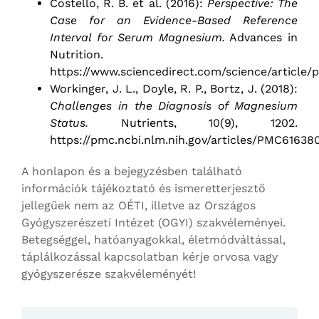
Costello, R. B. et al. (2016):
Perspective: The
Case for an Evidence-Based Reference
Interval for Serum Magnesium.
Advances in
Nutrition.
https://www.sciencedirect.com/science/article/
Workinger, J. L., Doyle, R. P., Bortz, J. (2018):
Challenges in the Diagnosis of Magnesium
Status.
Nutrients, 10(9), 1202.
https://pmc.ncbi.nlm.nih.gov/articles/PMC61638
A honlapon és a bejegyzésben található
információk tájékoztató és ismeretterjesztő
jellegűek nem az OÉTI, illetve az Országos
Gyógyszerészeti Intézet (OGYI) szakvéleményei.
Betegséggel, hatóanyagokkal, életmódváltással,
táplálkozással kapcsolatban kérje orvosa vagy
gyógyszerésze szakvéleményét!