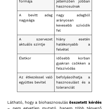
formája
jellemzően jobban
hasznosulnak
A bevitt adag
nagy adagból
nagysága
arányosan
kevesebb szívódik
fel
A szervezet
hiány esetén
aktuális szintje
hatékonyabb a
felvétel
Életkor
idősebb korban
gyakran csökken a
felszívódás
Az étkezéssel való
befolyásolhatja a
együttes bevitel
hasznosulást és a
toleranciát
Látható, hogy a biohasznosulás
összetett kérdés
– nem egyetlen mutató, hanem több tényező