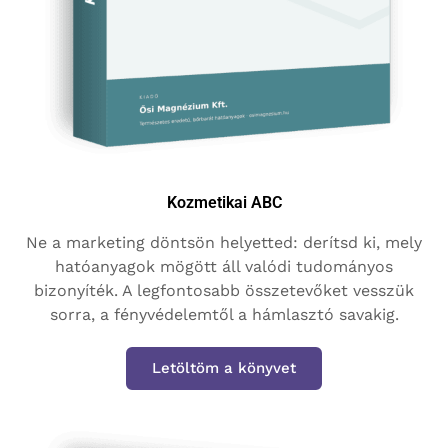
Kozmetikai ABC
Ne a marketing döntsön helyetted: derítsd ki, mely
hatóanyagok mögött áll valódi tudományos
bizonyíték. A legfontosabb összetevőket vesszük
sorra, a fényvédelemtől a hámlasztó savakig.
Letöltöm a könyvet