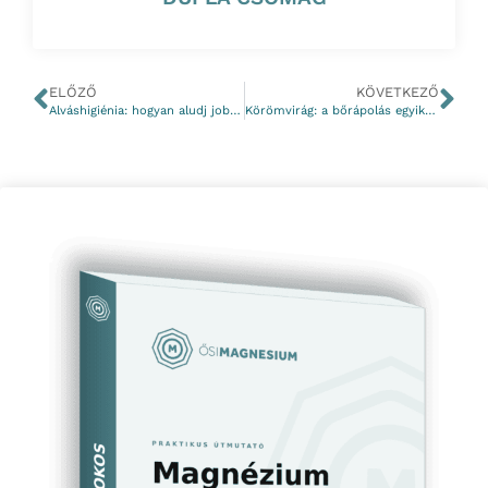
ELŐZŐ
KÖVETKEZŐ
Alváshigiénia: hogyan aludj jobban éjszakáról éjszakára?
Körömvirág: a bőrápolás egyik legsokoldalúbb gyógynövénye