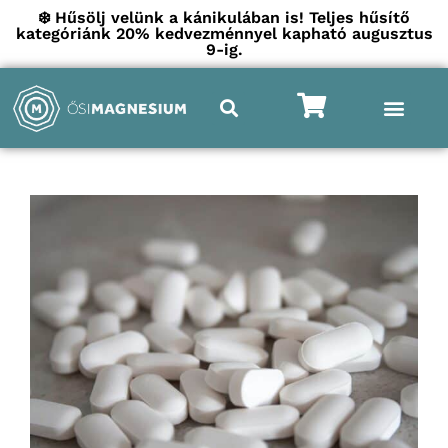
❄️ Hűsölj velünk a kánikulában is! Teljes hűsítő
kategóriánk 20% kedvezménnyel kapható augusztus
9-ig.