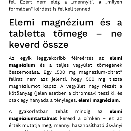
fel. Ezért nem elég a „mennyit”, a „milyen
formában” kérdést is fel kell tenned.
Elemi magnézium és a
tabletta tömege – ne
keverd össze
Az egyik leggyakoribb félreértés az
elemi
magnézium
és a teljes vegyület tömegének
összemosása. Egy „500 mg magnézium-citrát”
felirat nem azt jelenti, hogy 500 mg tiszta
magnéziumot kapsz. A vegyület nagy részét a
kötőanyag (jelen esetben a citromsav) teszi ki, és
csak egy hányada a tényleges,
elemi magnézium
.
A gyakorlatban tehát mindig az
elemi
magnéziumtartalmat
keresd a címkén – ez az
érték mutatja meg, mennyi hasznosítható ásványi