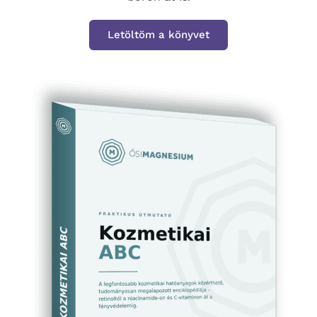
Letöltöm a könyvet