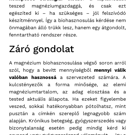
teszed magnéziumgazdaggá, és csak ezt
egészíted ki – ha szükséges – jól felszívódó
készítménnyel. Így a biohasznosulás kérdése nem
önmagában álló trükk lesz, hanem egy átgondolt,
fenntartható rendszer része.
Záró gondolat
A magnézium biohasznosulása végső soron arról
szól, hogy a bevitt mennyiségből
mennyi válik
valóban hasznossá
a szervezeted számára. A
kulcstényezők a forma minősége, az elemi
magnéziumtartalom, az adag elosztása és a
tested aktuális állapota. Ha ezeket figyelembe
veszed, sokkal hatékonyabban pótolhatsz, mint
pusztán a címkén szereplő legnagyobb szám
alapján. Krónikus betegség, gyógyszerszedés vagy
bizonytalanság esetén pedig mindig kérd ki