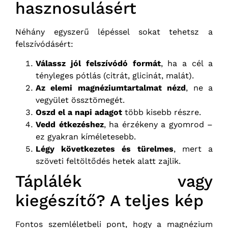
hasznosulásért
Néhány egyszerű lépéssel sokat tehetsz a
felszívódásért:
Válassz jól felszívódó formát
, ha a cél a
tényleges pótlás (citrát, glicinát, malát).
Az elemi magnéziumtartalmat nézd
, ne a
vegyület össztömegét.
Oszd el a napi adagot
több kisebb részre.
Vedd étkezéshez
, ha érzékeny a gyomrod –
ez gyakran kíméletesebb.
Légy következetes és türelmes
, mert a
szöveti feltöltődés hetek alatt zajlik.
Táplálék vagy
kiegészítő? A teljes kép
Fontos szemléletbeli pont, hogy a magnézium