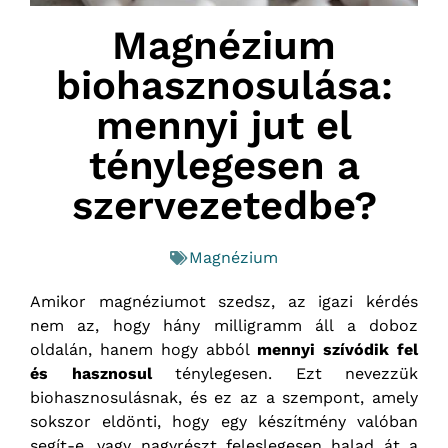
Magnézium
biohasznosulása:
mennyi jut el
ténylegesen a
szervezetedbe?
Magnézium
Amikor magnéziumot szedsz, az igazi kérdés
nem az, hogy hány milligramm áll a doboz
oldalán, hanem hogy abból
mennyi szívódik fel
és hasznosul
ténylegesen. Ezt nevezzük
biohasznosulásnak, és ez az a szempont, amely
sokszor eldönti, hogy egy készítmény valóban
segít-e, vagy nagyrészt feleslegesen halad át a