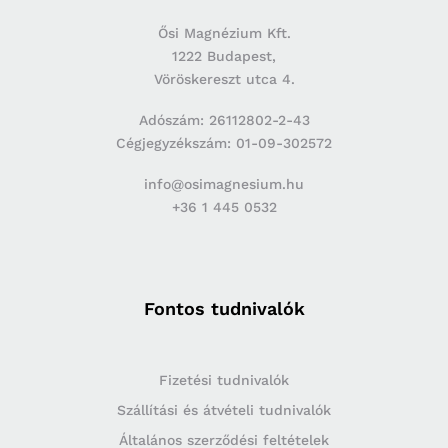
Ősi Magnézium Kft.
1222 Budapest,
Vöröskereszt utca 4.
Adószám: 26112802-2-43
Cégjegyzékszám: 01-09-302572
info@osimagnesium.hu
+36 1 445 0532
Fontos tudnivalók
Fizetési tudnivalók
Szállítási és átvételi tudnivalók
Általános szerződési feltételek