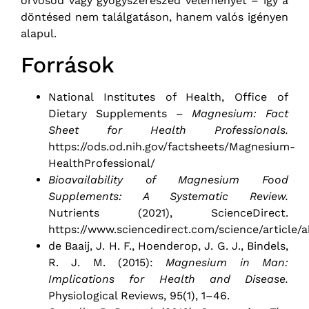
orvosod vagy gyógyszerészed véleményét – így a
döntésed nem találgatáson, hanem valós igényen
alapul.
Források
National Institutes of Health, Office of
Dietary Supplements –
Magnesium: Fact
Sheet for Health Professionals.
https://ods.od.nih.gov/factsheets/Magnesium-
HealthProfessional/
Bioavailability of Magnesium Food
Supplements: A Systematic Review.
Nutrients (2021), ScienceDirect.
https://www.sciencedirect.com/science/article
de Baaij, J. H. F., Hoenderop, J. G. J., Bindels,
R. J. M. (2015):
Magnesium in Man:
Implications for Health and Disease.
Physiological Reviews, 95(1), 1–46.