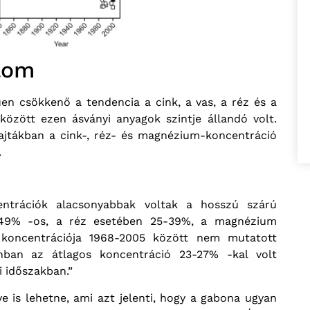
lom
en csökkenő a tendencia a cink, a vas, a réz és a
özött ezen ásványi anyagok szintje állandó volt.
ajtákban a cink-, réz- és magnézium-koncentráció
.
entrációk alacsonyabbak voltak a hosszú szárú
3-49% -os, a réz esetében 25-39%, a magnézium
 koncentrációja 1968-2005 között nem mutatott
onban az átlagos koncentráció 23-27% -kal volt
i időszakban.”
e is lehetne, ami azt jelenti, hogy a gabona ugyan