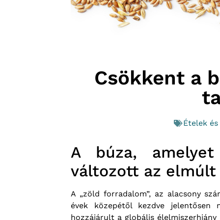
Csökkent a b
t
Ételek é
A búza, amelyet
változott az elmúlt
A „zöld forradalom”, az alacsony s
évek közepétől kezdve jelentősen 
hozzájárult a globális élelmiszerhiá