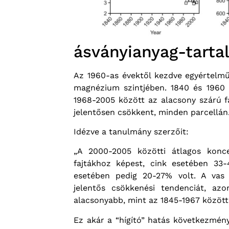
ásványianyag-tarta
Az 1960-as évektől kezdve egyértelmű
magnézium szintjében. 1840 és 1960 k
1968-2005 között az alacsony szárú f
jelentősen csökkent, minden parcellán
Idézve a tanulmány szerzőit:
„A 2000-2005 közötti átlagos konc
fajtákhoz képest, cink esetében 3
esetében pedig 20-27% volt. A vas
jelentős csökkenési tendenciát, az
alacsonyabb, mint az 1845-1967 között
Ez akár a “hígító” hatás következmény