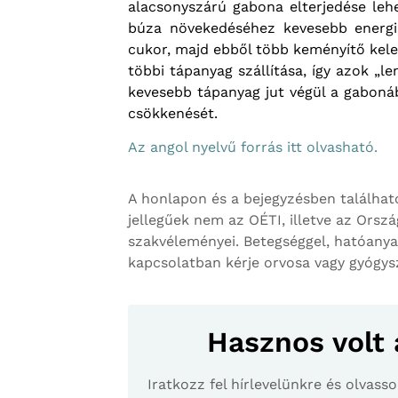
alacsonyszárú gabona elterjedése leh
búza növekedéséhez kevesebb energiá
cukor, majd ebből több keményítő kelet
többi tápanyag szállítása, így azok „l
kevesebb tápanyag jut végül a gabon
csökkenését.
Az angol nyelvű forrás itt olvasható.
A honlapon és a bejegyzésben találhat
jellegűek nem az OÉTI, illetve az Orsz
szakvéleményei. Betegséggel, hatóanya
kapcsolatban kérje orvosa vagy gyógy
Hasznos volt 
Iratkozz fel hírlevelünkre és olvas