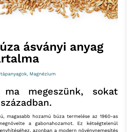
úza ásványi anyag
artalma
s tápanyagok
,
Magnézium
 ma megeszünk, sokat
 században.
zárú, magasabb hozamú búza termelése az 1960-as
megnövelte a gabonahozamot. Ez kétségtelenül
ny enyhítéséhez, azonban a modern növénynemesítés