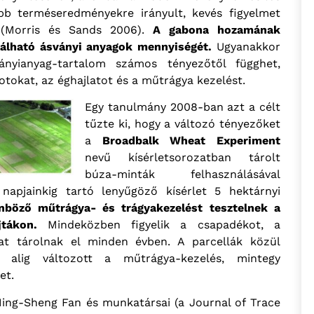
bb terméseredményekre irányult, kevés figyelmet
e (Morris és Sands 2006).
A gabona hozamának
álható ásványi anyagok mennyiségét.
Ugyanakkor
ányianyag-tartalom számos tényezőtől függhet,
apotokat, az éghajlatot és a műtrágya kezelést.
Egy tanulmány 2008-ban azt a célt
tűzte ki, hogy a változó tényezőket
a
Broadbalk Wheat Experiment
nevű kísérletsorozatban tárolt
búza-minták felhasználásával
napjainkig tartó lenyűgöző kísérlet 5 hektárnyi
nböző műtrágya- és trágyakezelést tesztelnek a
jtákon.
Mindeközben figyelik a csapadékot, a
kat tárolnak el minden évben. A parcellák közül
 alig változott a műtrágya-kezelés, mintegy
et.
Ming-Sheng Fan és munkatársai (a Journal of Trace