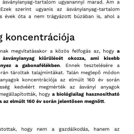
 ásványianyag-tartalom ugyanannyi marad. Ám a
Ezek szerint ugyanis az ásványianyag-tartalom
as évek óta a nem trágyázott búzában is, ahol a
g koncentrációja
ának megvitatásakor a közös felfogás az, hogy
a
 ásványianyag kiürülését okozza, ami kisebb
ényez a gabonafélékben
. Ennek tesztelésére a
orán tároltak talajmintákat. Talán meglepő módon
yianyagok koncentrációja az elmúlt 160 év során
esség kedvéért megmérték az ásványi anyagok
 megállapították, hogy
a biológiailag hasznosítható
a az elmúlt 160 év során jelentősen megnőtt
.
jutottak, hogy nem a gazdálkodás, hanem az