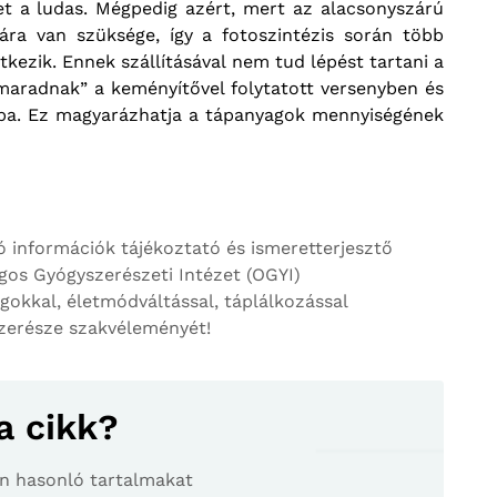
et a ludas. Mégpedig azért, mert az alacsonyszárú
ra van szüksége, így a fotoszintézis során több
kezik. Ennek szállításával nem tud lépést tartani a
emaradnak” a keményítővel folytatott versenyben és
ába. Ez magyarázhatja a tápanyagok mennyiségének
ó információk tájékoztató és ismeretterjesztő
ágos Gyógyszerészeti Intézet (OGYI)
gokkal, életmódváltással, táplálkozással
szerésze szakvéleményét!
a cikk?
son hasonló tartalmakat