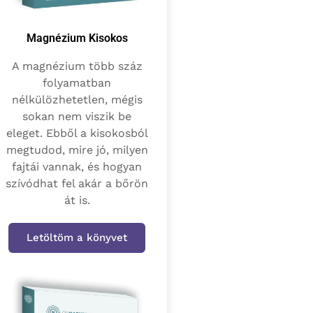
Magnézium Kisokos
A magnézium több száz
folyamatban
nélkülözhetetlen, mégis
sokan nem viszik be
eleget. Ebből a kisokosból
megtudod, mire jó, milyen
fajtái vannak, és hogyan
szívódhat fel akár a bőrön
át is.
Letöltöm a könyvet