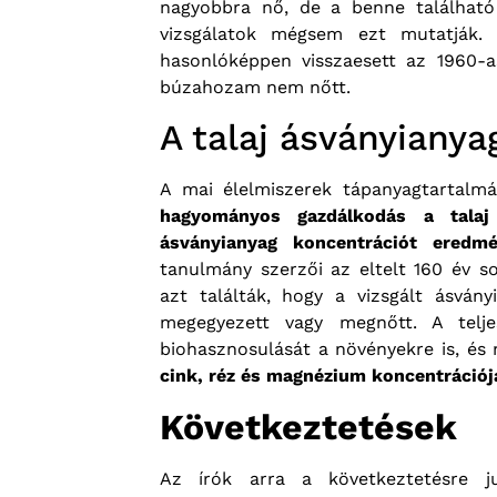
nagyobbra nő, de a benne található
vizsgálatok mégsem ezt mutatják. 
hasonlóképpen visszaesett az 1960-
búzahozam nem nőtt.
A talaj ásványianya
A mai élelmiszerek tápanyagtartalm
hagyományos gazdálkodás a talaj
ásványianyag koncentrációt eredm
tanulmány szerzői az eltelt 160 év s
azt találták, hogy a vizsgált ásván
megegyezett vagy megnőtt. A telj
biohasznosulását a növényekre is, és
cink, réz és magnézium koncentrációj
Következtetések
Az írók arra a következtetésre 