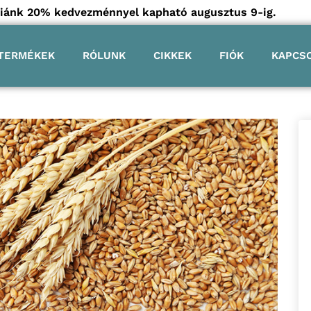
góriánk 20% kedvezménnyel kapható augusztus 9-ig.
TERMÉKEK
RÓLUNK
CIKKEK
FIÓK
KAPCS