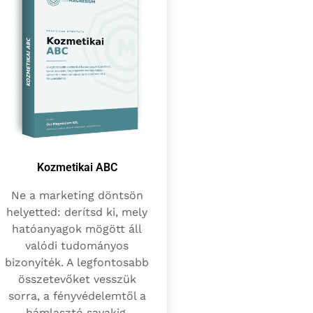
Kozmetikai ABC
Ne a marketing döntsön
helyetted: derítsd ki, mely
hatóanyagok mögött áll
valódi tudományos
bizonyíték. A legfontosabb
összetevőket vesszük
sorra, a fényvédelemtől a
hámlasztó savakig.