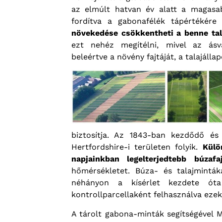
az elmúlt hatvan év alatt a magasa
fordítva a gabonafélék tápértékér
növekedése csökkentheti a benne tal
ezt nehéz megítélni, mivel az ásv
beleértve a növény fajtáját, a talajáll
biztosítja. Az 1843-ban kezdődő és 
Hertfordshire-i területen folyik.
Külö
napjainkban legelterjedtebb búzafa
hőmérsékletet. Búza- és talajmintá
néhányon a kísérlet kezdete óta
kontrollparcellaként felhasználva ezek
A tárolt gabona-minták segítségével 