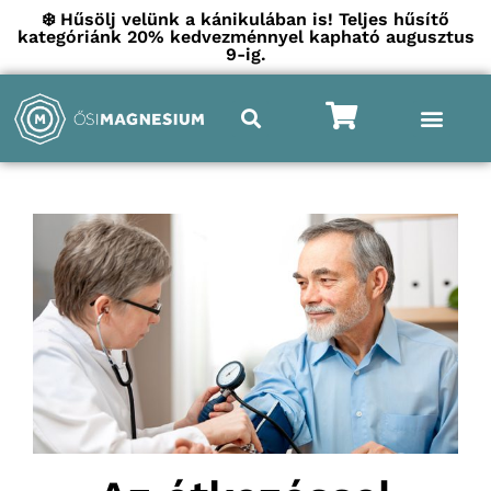
❄️ Hűsölj velünk a kánikulában is! Teljes hűsítő
kategóriánk 20% kedvezménnyel kapható augusztus
9-ig.