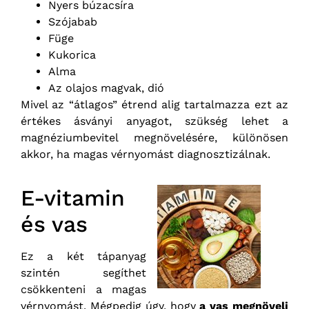
Nyers búzacsíra
Szójabab
Füge
Kukorica
Alma
Az olajos magvak, dió
Mivel az “átlagos” étrend alig tartalmazza ezt az
értékes ásványi anyagot, szükség lehet a
magnéziumbevitel megnövelésére, különösen
akkor, ha magas vérnyomást diagnosztizálnak.
E-vitamin
és vas
Ez a két tápanyag
szintén segíthet
csökkenteni a magas
vérnyomást. Mégpedig úgy, hogy
a vas megnöveli