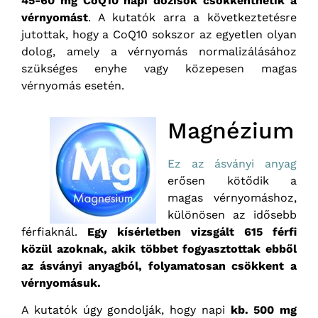
45-60 mg CoQ10 napi dózisok csökkenthetik a
vérnyomást
. A kutatók arra a következtetésre
jutottak, hogy a CoQ10 sokszor az egyetlen olyan
dolog, amely a vérnyomás normalizálásához
szükséges enyhe vagy közepesen magas
vérnyomás esetén.
Magnézium
Ez az ásványi anyag
erősen kötődik a
magas vérnyomáshoz,
különösen az idősebb
férfiaknál.
Egy kísérletben vizsgált 615 férfi
közül azoknak, akik többet fogyasztottak ebből
az ásványi anyagból, folyamatosan csökkent a
vérnyomásuk.
A kutatók úgy gondolják, hogy napi
kb. 500 mg