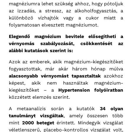
magnéziumra lehet szükség ahhoz, hogy pótoljuk
az izzadás, a stressz, az alkoholfogyasztás, a
különbözö vízhajtók vagy a cukor miatt a
folyamatosan elvesztett magnéziumot.
Elegendő magnézium bevitele elősegítheti a
vérnyomás szabályozását, csökkentését az
alábbi kutatások szerint is:
Azok az emberek, akik magnézium-kiegészítőket
fogyasztottak, már akár három hónap múlva
alacsonyabb vérnyomást tapasztaltak
azokhoz
képest, akik nem használtak magnézium-
kiegészítőket – a
Hypertension folyóiratban
közzétett elemzés szerint.
A metaanalízis során a kutatók
34 olyan
tanulmányt vizsgáltak
, amely összesen több
mint
2000 beteget
érintett. Mindegyik vizsgálat
véletlenszerű, placebo-kontrollos vizsgálat volt,