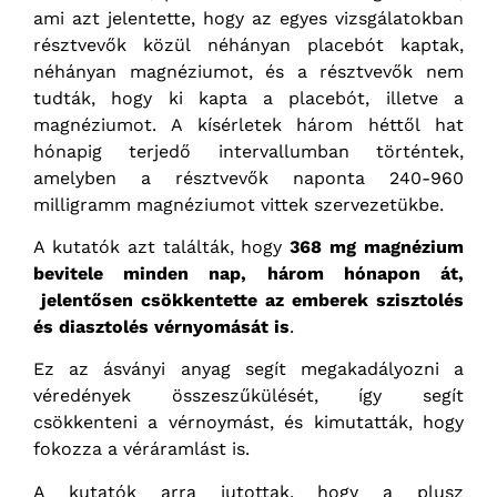
ami azt jelentette, hogy az egyes vizsgálatokban
résztvevők közül néhányan placebót kaptak,
néhányan magnéziumot, és a résztvevők nem
tudták, hogy ki kapta a placebót, illetve a
magnéziumot. A kísérletek három héttől hat
hónapig terjedő intervallumban történtek,
amelyben a résztvevők naponta 240-960
milligramm magnéziumot vittek szervezetükbe.
A kutatók azt találták, hogy
368 mg magnézium
bevitele minden nap, három hónapon át,
jelentősen csökkentette az emberek szisztolés
és diasztolés vérnyomását is
.
Ez az ásványi anyag segít megakadályozni a
véredények összeszűkülését, így segít
csökkenteni a vérnoymást, és kimutatták, hogy
fokozza a véráramlást is.
A kutatók arra jutottak, hogy a plusz