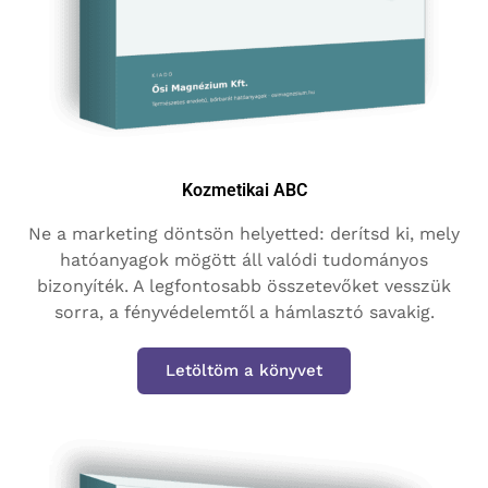
Kozmetikai ABC
Ne a marketing döntsön helyetted: derítsd ki, mely
hatóanyagok mögött áll valódi tudományos
bizonyíték. A legfontosabb összetevőket vesszük
sorra, a fényvédelemtől a hámlasztó savakig.
Letöltöm a könyvet