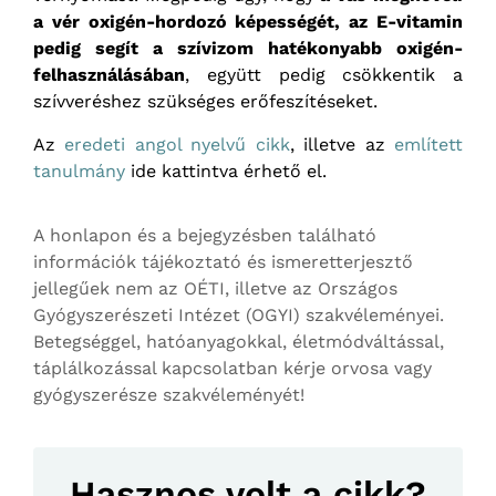
a vér oxigén-hordozó képességét, az E-vitamin
pedig segít a szívizom hatékonyabb oxigén-
felhasználásában
, együtt pedig csökkentik a
szívveréshez szükséges erőfeszítéseket.
Az
eredeti angol nyelvű cikk
, illetve az
említett
tanulmány
ide kattintva érhető el.
A honlapon és a bejegyzésben található
információk tájékoztató és ismeretterjesztő
jellegűek nem az OÉTI, illetve az Országos
Gyógyszerészeti Intézet (OGYI) szakvéleményei.
Betegséggel, hatóanyagokkal, életmódváltással,
táplálkozással kapcsolatban kérje orvosa vagy
gyógyszerésze szakvéleményét!
Hasznos volt a cikk?