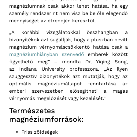
magnéziumnak csak akkor lehet hatása, ha egy
személy rendszerint nem visz be belőle elegendő
mennyiséget az étrendjén keresztül.
„A korábbi vizsgálatokkal összhangban a
bizonyítékok azt sugallják, hogy a pluszban bevitt
magnézium vérnyomáscsökkentő hatása csak a
magnéziumhiányban szenvedő
emberek között
figyelhető meg” – mondta Dr. Yiqing Song,
az Indiana University professzora. „Az ilyen
szuggesztív bizonyítékok azt mutatják, hogy az
optimális magnéziumállapot fenntartása az
emberi szervezetben elősegítheti a magas
vérnyomás megelőzését vagy kezelését.”
Természetes
magnéziumforrások:
Friss zöldségek