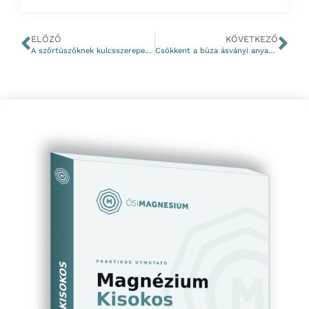
ELŐZŐ
KÖVETKEZŐ
A szőrtüszőknek kulcsszerepe van a magnézium felszívódásában
Csökkent a búza ásványi anyag tartalma