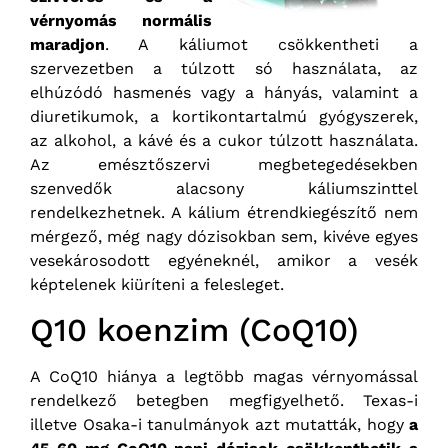
vérnyomás normális
maradjon
. A káliumot csökkentheti a
szervezetben a túlzott só használata, az
elhúzódó hasmenés vagy a hányás, valamint a
diuretikumok, a kortikontartalmú gyógyszerek,
az alkohol, a kávé és a cukor túlzott használata.
Az emésztőszervi megbetegedésekben
szenvedők alacsony káliumszinttel
rendelkezhetnek. A kálium étrendkiegészítő nem
mérgező, még nagy dózisokban sem, kivéve egyes
vesekárosodott egyéneknél, amikor a vesék
képtelenek kiüríteni a felesleget.
Q10 koenzim (CoQ10)
A CoQ10 hiánya a legtöbb magas vérnyomással
rendelkező betegben megfigyelhető. Texas-i
illetve Osaka-i tanulmányok azt mutatták, hogy
a