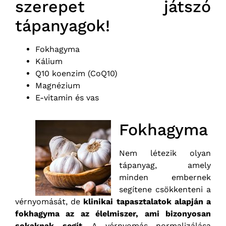
szerepet játszó
tápanyagok!
Fokhagyma
Kálium
Q10 koenzim (CoQ10)
Magnézium
E-vitamin és vas
Fokhagyma
Nem létezik olyan
tápanyag, amely
minden embernek
segítene csökkenteni a
vérnyomását, de
klinikai tapasztalatok alapján a
fokhagyma az az élelmiszer, ami bizonyosan
sokaknak segít
. A vérnyomás normalizálása