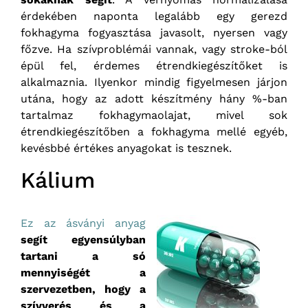
érdekében naponta legalább egy gerezd
fokhagyma fogyasztása javasolt, nyersen vagy
főzve. Ha szívproblémái vannak, vagy stroke-ból
épül fel, érdemes étrendkiegészítőket is
alkalmaznia. Ilyenkor mindig figyelmesen járjon
utána, hogy az adott készítmény hány %-ban
tartalmaz fokhagymaolajat, mivel sok
étrendkiegészítőben a fokhagyma mellé egyéb,
kevésbbé értékes anyagokat is tesznek.
Kálium
Ez az ásványi anyag
segít egyensúlyban
tartani a só
mennyiségét a
szervezetben, hogy a
szívverés és a