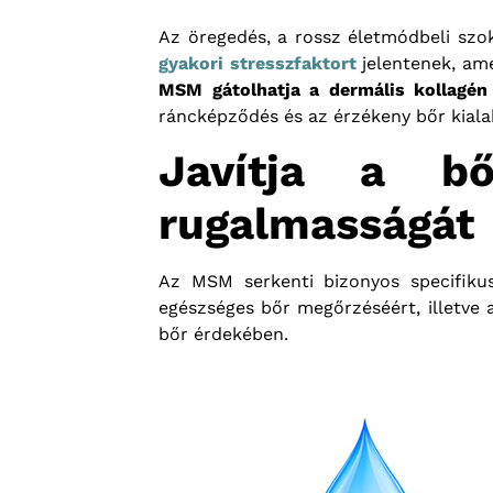
Az öregedés, a rossz életmódbeli szo
gyakori stresszfaktort
jelentenek, ame
MSM gátolhatja a dermális kollagén 
ráncképződés és az érzékeny bőr kiala
Javítja a bő
rugalmasságát
Az MSM serkenti bizonyos specifiku
egészséges bőr megőrzéséért, illetve
bőr érdekében.