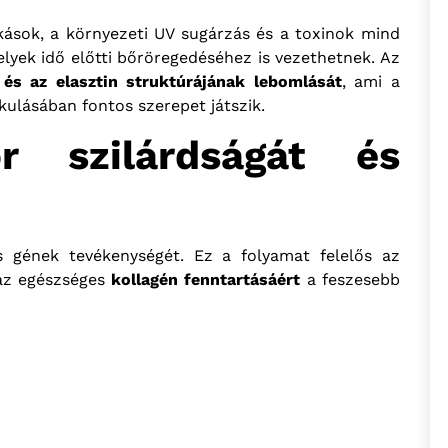
kások, a környezeti UV sugárzás és a toxinok mind
lyek idő előtti bőröregedéséhez is vezethetnek. Az
és az elasztin struktúrájának lebomlását
, ami a
kulásában fontos szerepet játszik.
r szilárdságát és
s gének tevékenységét. Ez a folyamat felelős az
 az egészséges
kollagén fenntartásáért
a feszesebb