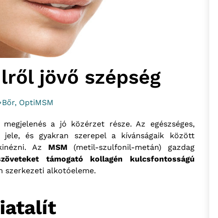
ről jövő szépség
Bőr
,
OptiMSM
megjelenés a jó közérzet része. Az egészséges,
jele, és gyakran szerepel a kívánságaik között
kinézni. Az
MSM
(metil-szulfonil-metán) gazdag
zöveteket támogató
kollagén kulcsfontosságú
öm szerkezeti alkotóeleme.
atalít