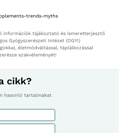
supplements-trends-myths
ó információk tájékoztató és ismeretterjesztő
ágos Gyógyszerészeti Intézet (OGYI)
gokkal, életmódváltással, táplálkozással
szerésze szakvéleményét!
a cikk?
son hasonló tartalmakat