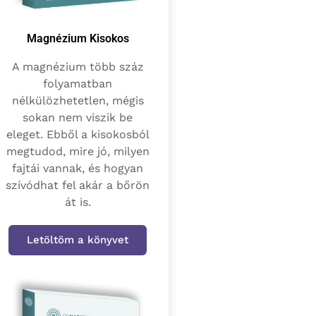
Magnézium Kisokos
A magnézium több száz
folyamatban
nélkülözhetetlen, mégis
sokan nem viszik be
eleget. Ebből a kisokosból
megtudod, mire jó, milyen
fajtái vannak, és hogyan
szívódhat fel akár a bőrön
át is.
Letöltöm a könyvet