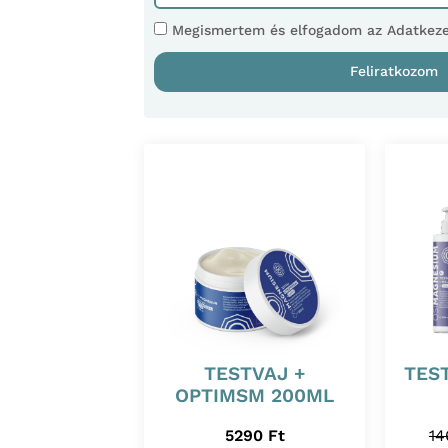
Megismertem és elfogadom az Adatkezel
Feliratkozom
TESTVAJ +
TES
OPTIMSM 200ML
5290
Ft
1