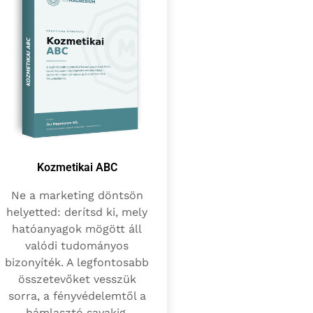
Kozmetikai ABC
Ne a marketing döntsön
helyetted: derítsd ki, mely
hatóanyagok mögött áll
valódi tudományos
bizonyíték. A legfontosabb
összetevőket vesszük
sorra, a fényvédelemtől a
hámlasztó savakig.