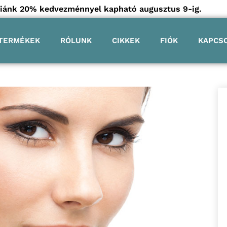
góriánk 20% kedvezménnyel kapható augusztus 9-ig.
TERMÉKEK
RÓLUNK
CIKKEK
FIÓK
KAPCS