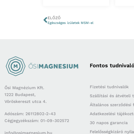
ELŐZŐ
Egészséges ízületek MSM-el
Fontos tudnival
Fizetési tudnivalók
Ősi Magnézium Kft.
1222 Budapest,
Szállítási és átvételi
Vöröskereszt utca 4.
Általános szerződési 
Adószám: 26112802-2-43
Adatkezelési tájékozt
Cégjegyzékszám: 01-09-302572
30 napos garancia
Felelősségkizáró nyil
info@osimagnesium.hu