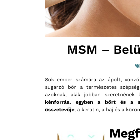
MSM – Belül
Sok ember számára az ápolt, vonzó 
sugárzó bőr a természetes szépség 
azoknak, akik jobban szeretnének 
kénforrás, egyben a bőrt és a s
összetevője
, a keratin, a haj és a kör
Megfi