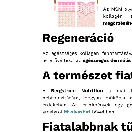
Az MSM olyan
kollagén
megőrzéséh
Regeneráció
Az egészséges kollagén fenntartásá
lehetővé teszi az
egészséges dermáli
A természet fia
A
Bergstrom Nutrition
a mai leg
bebizonyítására, hogyan működik
érdekében. Az eredmények egy gén
amelyről
itt olvashat
bővebben.
Fiatalabbnak t