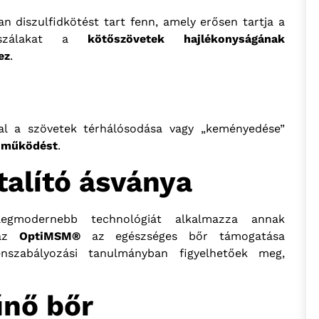
 diszulfidkötést tart fenn, amely erősen tartja a
 szálakat a
kötőszövetek hajlékonyságának
ez
.
val a szövetek térhálósodása vagy „keményedése”
s működést
.
talító ásványa
modernebb technológiát alkalmazza annak
 az
OptiMSM®
az egészséges bőr támogatása
szabályozási tanulmányban figyelhetőek meg,
űnő bőr