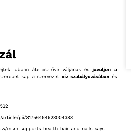
zál
ejtek jobban áteresztővé váljanak és
javuljon a
 szerepet kap a szervezet
víz szabályozásában
és
3522
e/article/pii/S1756464623004383
iew/msm-supports-health-hair-and-nails-says-