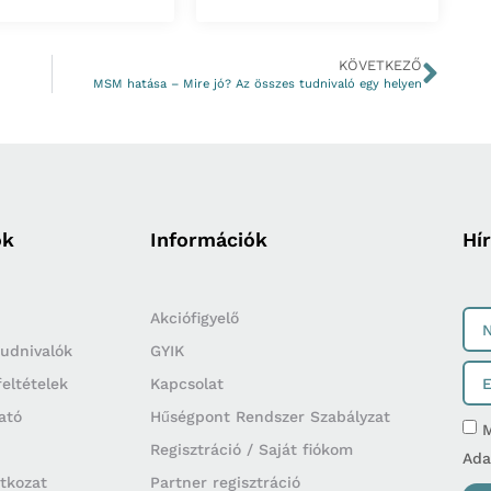
KÖVETKEZŐ
MSM hatása – Mire jó? Az összes tudnivaló egy helyen
ók
Információk
Hír
Akciófigyelő
 tudnivalók
GYIK
feltételek
Kapcsolat
ató
Hűségpont Rendszer Szabályzat
M
Regisztráció / Saját fiókom
Ada
atkozat
Partner regisztráció