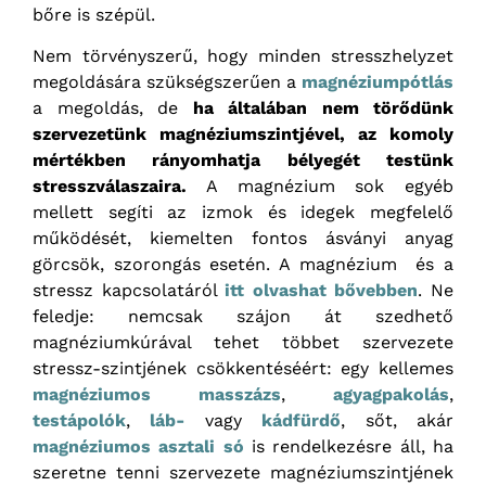
bőre is szépül.
Nem törvényszerű, hogy minden stresszhelyzet
megoldására szükségszerűen a
magnéziumpótlás
a megoldás, de
ha általában nem törődünk
szervezetünk magnéziumszintjével, az komoly
mértékben rányomhatja bélyegét testünk
stresszválaszaira.
A magnézium sok egyéb
mellett segíti az izmok és idegek megfelelő
működését, kiemelten fontos ásványi anyag
görcsök, szorongás esetén. A magnézium és a
stressz kapcsolatáról
itt olvashat bővebben
. Ne
feledje: nemcsak szájon át szedhető
magnéziumkúrával tehet többet szervezete
stressz-szintjének csökkentéséért: egy kellemes
magnéziumos masszázs
,
agyagpakolás
,
testápolók
,
láb-
vagy
kádfürdő
, sőt, akár
magnéziumos asztali só
is rendelkezésre áll, ha
szeretne tenni szervezete magnéziumszintjének