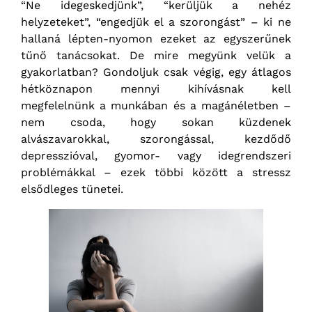
“Ne idegeskedjünk”, “kerüljük a nehéz
helyzeteket”, “engedjük el a szorongást” – ki ne
hallaná lépten-nyomon ezeket az egyszerűnek
tűnő tanácsokat. De mire megyünk velük a
gyakorlatban? Gondoljuk csak végig, egy átlagos
hétköznapon mennyi kihívásnak kell
megfelelnünk a munkában és a magánéletben –
nem csoda, hogy sokan küzdenek
alvászavarokkal, szorongással, kezdődő
depresszióval, gyomor- vagy idegrendszeri
problémákkal – ezek többi között a stressz
elsődleges tünetei.