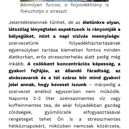
Bármilyen furcsa, a folyadékhiány is
fokozhatja a stresszt
Jelentéktelennek tűnhet, de az
életünkre olyan,
látszólag lényegtelen aspektusok is rányomják a
bélyegüket, mint a napi vízivás mennyisége
:
szervezetünk folyadékháztartásának
egyensúlyban tartása kiemelten fontos minden
életkorban, erős stresszterhelés alatt pedig még
inkább.
A csökkent koncentrációs képesség, a
gyakori fejfájás, az állandó fáradtság, az
alvászavarok és a túl száraz bőr mind gyakori
jelei annak, hogy keveset iszunk
– márpedig a
szervezet enélkül egyszerűen nem működik.
Naponta 2-3 liter szénsavmentes víz vagy
koffeinmentes tea, de akár folyadékban gazdag
zöldségek, gyümölcsök elfogyasztásával
rengeteget tehet Ön is a stresszmentes
hétköznapokért, miközben nemcsak közérzete,