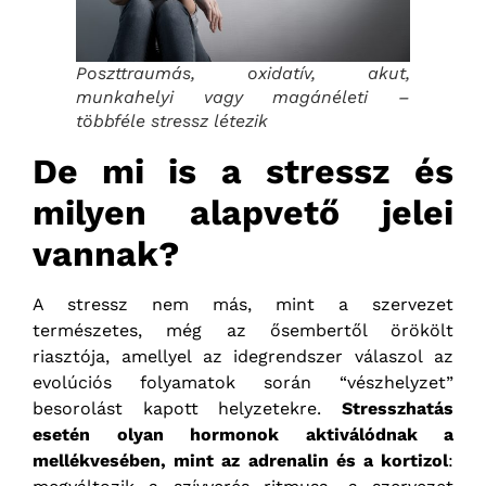
Poszttraumás, oxidatív, akut,
munkahelyi vagy magánéleti –
többféle stressz létezik
De mi is a stressz és
milyen alapvető jelei
vannak?
A stressz nem más, mint a szervezet
természetes, még az ősembertől örökölt
riasztója, amellyel az idegrendszer válaszol az
evolúciós folyamatok során “vészhelyzet”
besorolást kapott helyzetekre.
Stresszhatás
esetén olyan hormonok aktiválódnak a
mellékvesében, mint az adrenalin és a kortizol
: