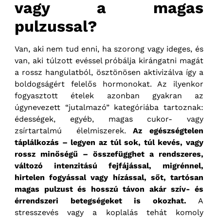
vagy a magas
pulzussal?
Van, aki nem tud enni, ha szorong vagy ideges, és
van, aki túlzott evéssel próbálja kirángatni magát
a rossz hangulatból, ösztönösen aktivizálva így a
boldogságért felelős hormonokat. Az ilyenkor
fogyasztott ételek azonban gyakran az
úgynevezett “jutalmazó” kategóriába tartoznak:
édességek, egyéb, magas cukor- vagy
zsírtartalmú élelmiszerek.
Az egészségtelen
táplálkozás – legyen az túl sok, túl kevés, vagy
rossz minőségű – összefügghet a rendszeres,
változó intenzitású fejfájással, migrénnel,
hirtelen fogyással vagy hízással, sőt, tartósan
magas pulzust és hosszú távon akár szív- és
érrendszeri betegségeket is okozhat.
A
stresszevés vagy a koplalás tehát komoly