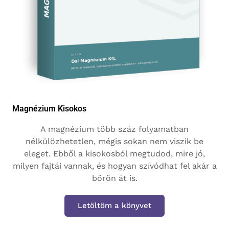
Magnézium Kisokos
A magnézium több száz folyamatban
nélkülözhetetlen, mégis sokan nem viszik be
eleget. Ebből a kisokosból megtudod, mire jó,
milyen fajtái vannak, és hogyan szívódhat fel akár a
bőrön át is.
Letöltöm a könyvet