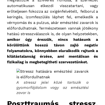
megváltozik a szívverés ritmusa, a szervezet
automatikusan elkezdi visszatartani, vagy
erőteljesen fokozza az oxigénfelvételt, felborul a
keringés, izomfeszülés léphet fel, emelkedik a
vérnyomás és a pulzus, akár emésztési zavarok is
előfordulhatnak. Természetesen vannak jótékony
hatású stresszválaszok is, de olyan helyzetekben,
amikor úgy érezzük, nincs hatásunk a
körülöttünk hosszú távon zajló negatív
folyamatokra, könnyebben eluralkodik rajtunk a
kilátástalanság érzése, ami mentálisan és
fizikailag is megbetegítheti szervezetünket.
A stressz jelei közé tartozik a
gyomorfájdalom vagy az emésztési
zavar is
Poszttraumás stressz,