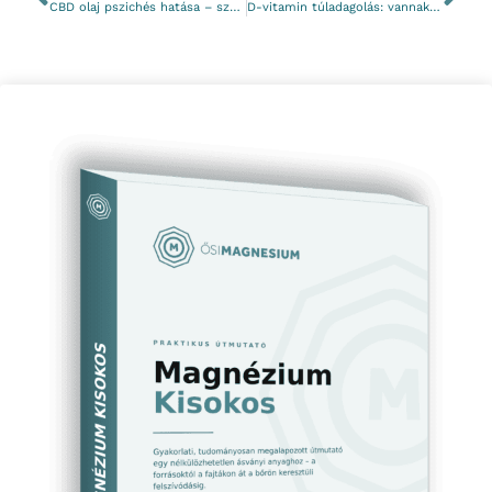
CBD olaj pszichés hatása – számítanak a tapasztalatok és vélemények
D-vitamin túladagolás: vannak tünetei, jelei, következményei?