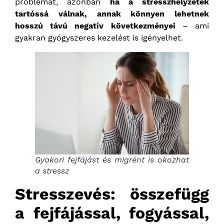
problémát, azonban
ha a stresszhelyzetek
tartóssá válnak, annak könnyen lehetnek
hosszú távú negatív következményei
– ami
gyakran gyógyszeres kezelést is igényelhet.
Gyakori fejfájást és migrént is okozhat
a stressz
Stresszevés: összefügg
a fejfájással, fogyással,