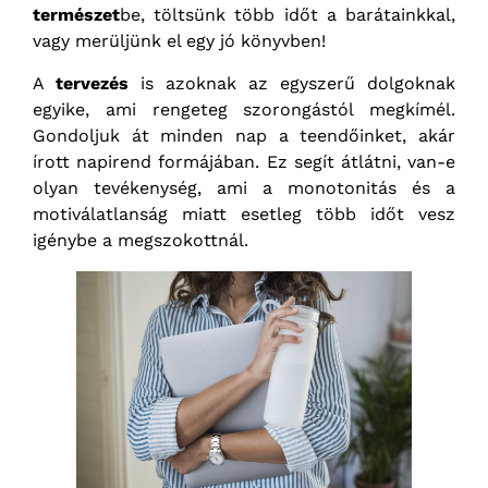
természet
be, töltsünk több időt a barátainkkal,
vagy merüljünk el egy jó könyvben!
A
tervezés
is azoknak az egyszerű dolgoknak
egyike, ami rengeteg szorongástól megkímél.
Gondoljuk át minden nap a teendőinket, akár
írott napirend formájában. Ez segít átlátni, van-e
olyan tevékenység, ami a monotonitás és a
motiválatlanság miatt esetleg több időt vesz
igénybe a megszokottnál.