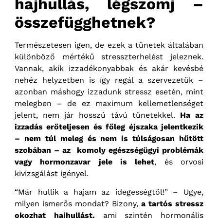
hajhullás, légszomj –
összefügghetnek?
Természetesen igen, de ezek a tünetek általában
különböző mértékű stresszterhelést jeleznek.
Vannak, akik izzadékonyabbak és akár kevésbé
nehéz helyzetben is így regál a szervezetük –
azonban máshogy izzadunk stressz esetén, mint
melegben – de ez maximum kellemetlenséget
jelent, nem jár hosszú távú tünetekkel.
Ha az
izzadás erőteljesen és főleg éjszaka jelentkezik
– nem túl meleg és nem is túlságosan hűtött
szobában – az komoly egészségügyi problémák
vagy hormonzavar jele is lehet
, és orvosi
kivizsgálást igényel.
“Már hullik a hajam az idegességtől!” – Ugye,
milyen ismerős mondat? Bizony,
a tartós stressz
okozhat hajhullást,
ami szintén hormonális