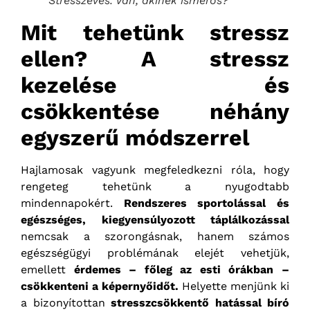
Stresszevés. Van, akinek ismerős?
Mit tehetünk stressz
ellen? A stressz
kezelése és
csökkentése néhány
egyszerű módszerrel
Hajlamosak vagyunk megfeledkezni róla, hogy
rengeteg tehetünk a nyugodtabb
mindennapokért.
Rendszeres sportolással és
egészséges, kiegyensúlyozott táplálkozással
nemcsak a szorongásnak, hanem számos
egészségügyi problémának elejét vehetjük,
emellett
érdemes – főleg az esti órákban –
csökkenteni a képernyőidőt.
Helyette menjünk ki
a bizonyítottan
stresszcsökkentő hatással bíró