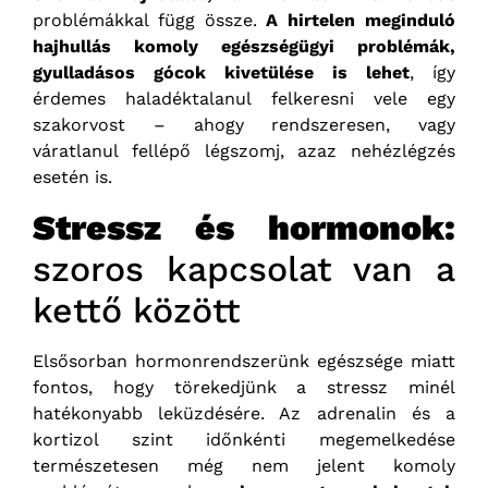
problémákkal függ össze.
A hirtelen meginduló
hajhullás komoly egészségügyi problémák,
gyulladásos gócok kivetülése is lehet
, így
érdemes haladéktalanul felkeresni vele egy
szakorvost – ahogy rendszeresen, vagy
váratlanul fellépő légszomj, azaz nehézlégzés
esetén is.
Stressz és hormonok:
szoros kapcsolat van a
kettő között
Elsősorban hormonrendszerünk egészsége miatt
fontos, hogy törekedjünk a stressz minél
hatékonyabb leküzdésére. Az adrenalin és a
kortizol szint időnkénti megemelkedése
természetesen még nem jelent komoly