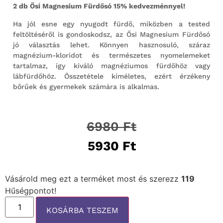
2 db Ősi Magnesium Fürdősó 15% kedvezménnyel!
Ha jól esne egy nyugodt fürdő, miközben a tested
feltöltéséről is gondoskodsz, az Ősi Magnesium Fürdősó
jó választás lehet. Könnyen hasznosuló, száraz
magnézium-kloridot és természetes nyomelemeket
tartalmaz, így kiváló magnéziumos fürdőhöz vagy
lábfürdőhöz. Összetétele kíméletes, ezért érzékeny
bőrűek és gyermekek számára is alkalmas.
6980
Ft
5930
Ft
Vásárold meg ezt a terméket most és szerezz
119
Hűségpontot!
KOSÁRBA TESZEM