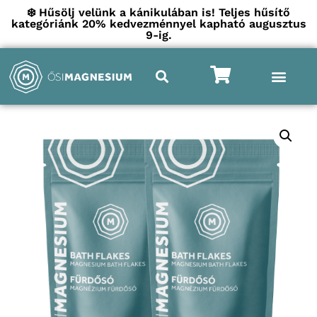
❄️ Hűsölj velünk a kánikulában is! Teljes hűsítő
kategóriánk 20% kedvezménnyel kapható augusztus
9-ig.