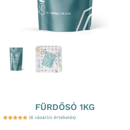
FÜRDŐSÓ 1KG
(
6
vásárlói értékelés)
Értékelés
6
5.00
az 5-