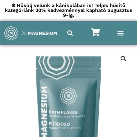
❄️ Hűsölj velünk a kánikulában is! Teljes hűsítő
kategóriánk 20% kedvezménnyel kapható augusztus
9-ig.