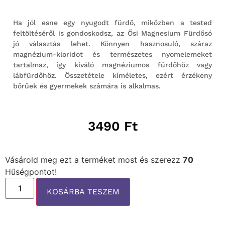
ből,
értékelés
alapján
Ha jól esne egy nyugodt fürdő, miközben a tested
feltöltéséről is gondoskodsz, az Ősi Magnesium Fürdősó
jó választás lehet. Könnyen hasznosuló, száraz
magnézium-kloridot és természetes nyomelemeket
tartalmaz, így kiváló magnéziumos fürdőhöz vagy
lábfürdőhöz. Összetétele kíméletes, ezért érzékeny
bőrűek és gyermekek számára is alkalmas.
3490
Ft
Vásárold meg ezt a terméket most és szerezz
70
Hűségpontot!
KOSÁRBA TESZEM