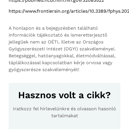
https://pubmed.ncbi.nlm.nih.gov/32083522
https://www.frontiersin.org/articles/10.3389/fphys.20
A honlapon és a bejegyzésben található
információk tájékoztató és ismeretterjesztő
jellegűek nem az OÉTI, illetve az Országos
Gyógyszerészeti Intézet (OGYI) szakvéleményei.
Betegséggel, hatóanyagokkal, életmódváltással,
táplálkozással kapcsolatban kérje orvosa vagy
gyógyszerésze szakvéleményét!
Hasznos volt a cikk?
Iratkozz fel hírlevelünkre és olvasson hasonló
tartalmakat