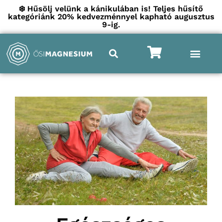
❄️ Hűsölj velünk a kánikulában is! Teljes hűsítő
kategóriánk 20% kedvezménnyel kapható augusztus
9-ig.