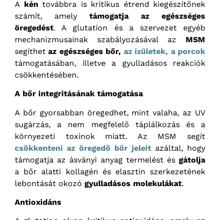
A
kén
továbbra is kritikus étrend kiegészítőnek
számít, amely
támogatja az egészséges
öregedést
. A glutation és a szervezet egyéb
mechanizmusainak szabályozásával az
MSM
segíthet
az
egészséges bőr,
az ízületek, a porcok
támogatásában, illetve a gyulladásos reakciók
csökkentésében.
A bőr integritásának támogatása
A bőr gyorsabban öregedhet, mint valaha, az UV
sugárzás, a nem megfelelő táplálkozás és a
környezeti toxinok miatt. Az MSM segít
csökkenteni az öregedő bőr jeleit
azáltal, hogy
támogatja az ásványi anyag termelést és
gátolja
a bőr alatti kollagén és elasztin szerkezetének
lebontását okozó
gyulladásos molekulákat
.
Antioxidáns