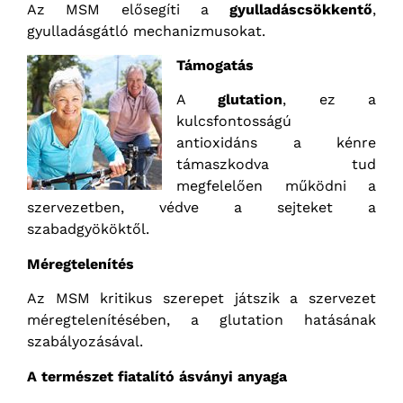
Az MSM elősegíti a
gyulladáscsökkentő
,
gyulladásgátló mechanizmusokat.
Támogatás
A
glutation
, ez a
kulcsfontosságú
antioxidáns a kénre
támaszkodva tud
megfelelően működni a
szervezetben, védve a sejteket a
szabadgyököktől.
Méregtelenítés
Az MSM kritikus szerepet játszik a szervezet
méregtelenítésében, a glutation hatásának
szabályozásával.
A természet fiatalító ásványi anyaga