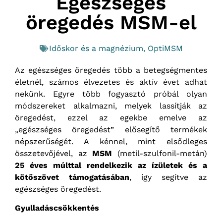
Egészséges
öregedés MSM-el
Időskor és a magnézium
,
OptiMSM
Az egészséges öregedés több a betegségmentes
életnél, számos élvezetes és aktív évet adhat
nekünk. Egyre több fogyasztó próbál olyan
módszereket alkalmazni, melyek lassítják az
öregedést, ezzel az egekbe emelve az
„egészséges öregedést” elősegítő termékek
népszerűségét. A kénnel, mint elsődleges
összetevőjével, az
MSM
(metil-szulfonil-metán)
25 éves múlttal rendelkezik az ízületek és a
kötőszövet támogatásában
, így segítve az
egészséges öregedést.
Gyulladáscsökkentés