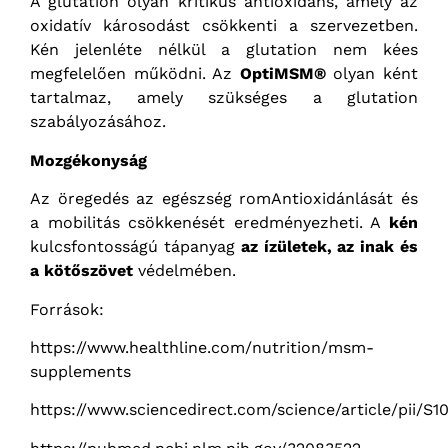
A glutation olyan kritikus antioxidáns, amely az
oxidatív károsodást csökkenti a szervezetben.
Kén jelenléte nélkül a glutation nem kées
megfelelően működni. Az
OptiMSM®
olyan ként
tartalmaz, amely szükséges a glutation
szabályozásához.
Mozgékonyság
Az öregedés az egészség romAntioxidánlását és
a mobilitás csökkenését eredményezheti. A
kén
kulcsfontosságú tápanyag
az ízületek, az inak és
a kötőszövet
védelmében.
Források:
https://www.healthline.com/nutrition/msm-
supplements
https://www.sciencedirect.com/science/article/pii/