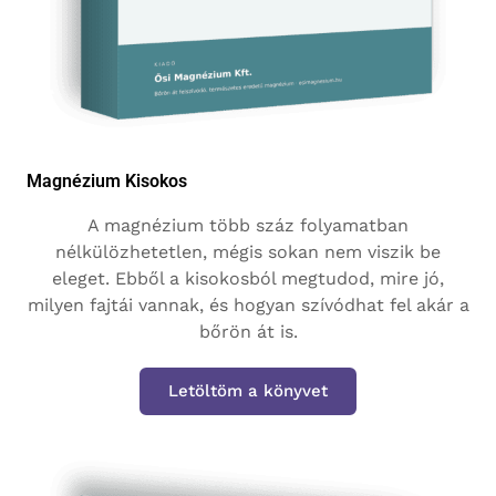
Magnézium Kisokos
A magnézium több száz folyamatban
nélkülözhetetlen, mégis sokan nem viszik be
eleget. Ebből a kisokosból megtudod, mire jó,
milyen fajtái vannak, és hogyan szívódhat fel akár a
bőrön át is.
Letöltöm a könyvet