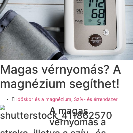
Magas vérnyomás? A
magnézium segíthet!
Időskor és a magnézium
,
Szív- és érrendszer
A magas
vérnyomás a