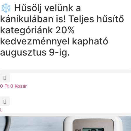
❄️ Hűsölj velünk a
Ugrás
a
kánikulában is! Teljes hűsítő
tartalomhoz
kategóriánk 20%
kedvezménnyel kapható
augusztus 9-ig.
0
Ft
0
Kosár