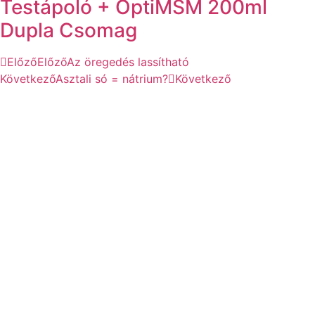
Testápoló + OptiMSM 200ml
Dupla Csomag
Előző
Előző
Az öregedés lassítható
Következő
Asztali só = nátrium?
Következő