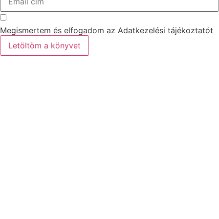
Megismertem és elfogadom az Adatkezelési tájékoztatót
Letöltöm a könyvet