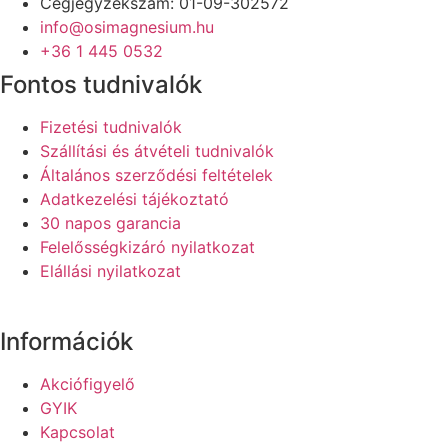
Cégjegyzékszám: 01-09-302572
info@osimagnesium.hu
+36 1 445 0532
Fontos tudnivalók
Fizetési tudnivalók
Szállítási és átvételi tudnivalók
Általános szerződési feltételek
Adatkezelési tájékoztató
30 napos garancia
Felelősségkizáró nyilatkozat
Elállási nyilatkozat
Információk
Akciófigyelő
GYIK
Kapcsolat