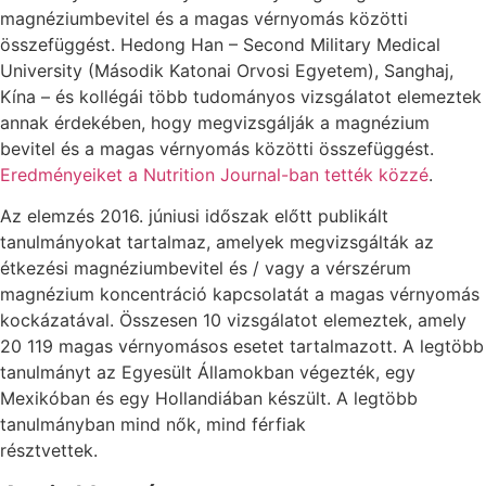
magnéziumbevitel és a magas vérnyomás közötti
összefüggést. Hedong Han – Second Military Medical
University (Második Katonai Orvosi Egyetem), Sanghaj,
Kína – és kollégái több tudományos vizsgálatot elemeztek
annak érdekében, hogy megvizsgálják a magnézium
bevitel és a magas vérnyomás közötti összefüggést.
Eredményeiket a Nutrition Journal-ban tették közzé
.
Az elemzés 2016. júniusi időszak előtt publikált
tanulmányokat tartalmaz, amelyek megvizsgálták az
étkezési magnéziumbevitel és / vagy a vérszérum
magnézium koncentráció kapcsolatát a magas vérnyomás
kockázatával. Összesen 10 vizsgálatot elemeztek, amely
20 119 magas vérnyomásos esetet tartalmazott. A legtöbb
tanulmányt az Egyesült Államokban végezték, egy
Mexikóban és egy Hollandiában készült. A legtöbb
tanulmányban mind
nők, mind férfiak
résztvettek.