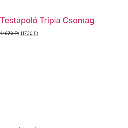
Testápoló Tripla Csomag
Original
Current
14670
Ft
11730
Ft
price
price
was:
is:
14670 Ft.
11730 Ft.