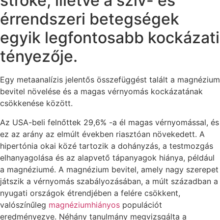
stroke, illetve a szív- és
érrendszeri betegségek
egyik legfontosabb kockázati
tényezője.
Egy metaanalízis jelentős összefüggést talált a magnézium
bevitel növelése és a magas vérnyomás kockázatának
csökkenése között.
Az USA-beli felnőttek 29,6% -a él magas vérnyomással, és
ez az arány az elmúlt években riasztóan növekedett. A
hipertónia okai közé tartozik a dohányzás, a testmozgás
elhanyagolása és az alapvető tápanyagok hiánya, például
a magnéziumé. A magnézium bevitel, amely nagy szerepet
játszik a vérnyomás szabályozásában, a múlt században a
nyugati országok étrendjében a felére csökkent,
valószínűleg
magnéziumhiányos
populációt
eredményezve. Néhány tanulmány megvizsgálta a