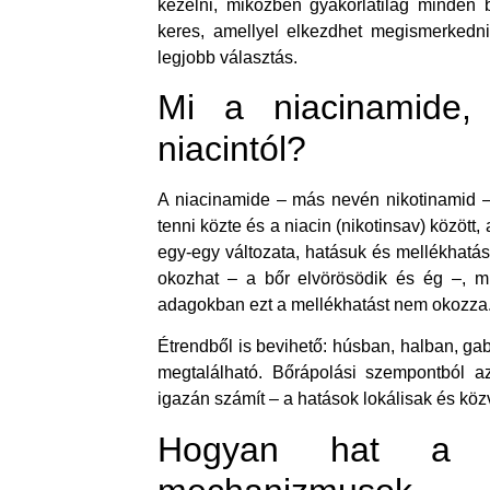
kezelni, miközben gyakorlatilag minden b
keres, amellyel elkezdhet megismerkedni
legjobb választás.
Mi a niacinamide,
niacintól?
A niacinamide – más nevén nikotinamid –
tenni közte és a niacin (nikotinsav) között
egy-egy változata, hatásuk és mellékhatása
okozhat – a bőr elvörösödik és ég –, m
adagokban ezt a mellékhatást nem okozza
Étrendből is bevihető: húsban, halban, g
megtalálható. Bőrápolási szempontból a
igazán számít – a hatások lokálisak és köz
Hogyan hat a b