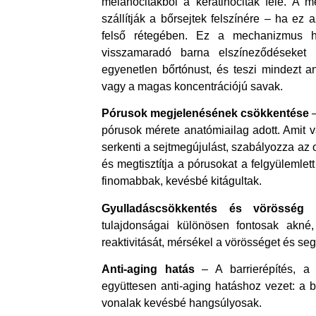
melanocitákból a keratinociták felé. A
szállítják a bőrsejtek felszínére – ha ez 
felső rétegében. Ez a mechanizmus ha
visszamaradó barna elszíneződéseket 
egyenetlen bőrtónust, és teszi mindezt an
vagy a magas koncentrációjú savak.
Pórusok megjelenésének csökkentése
–
pórusok mérete anatómiailag adott. Amit v
serkenti a sejtmegújulást, szabályozza az o
és megtisztítja a pórusokat a felgyülemlet
finomabbak, kevésbé kitágultak.
Gyulladáscsökkentés és vörösség 
tulajdonságai különösen fontosak akné,
reaktivitását, mérsékel a vörösséget és segí
Anti-aging hatás
– A barrierépítés, a 
együttesen anti-aging hatáshoz vezet: a b
vonalak kevésbé hangsúlyosak.