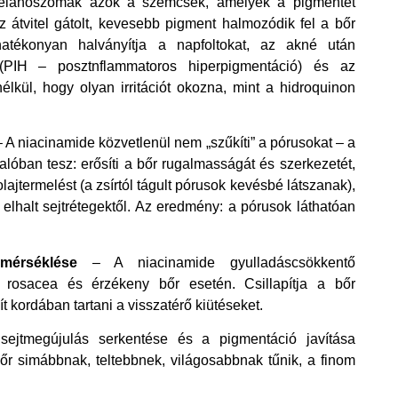
 melanoszómák azok a szemcsék, amelyek a pigmentet
az átvitel gátolt, kevesebb pigment halmozódik fel a bőr
tékonyan halványítja a napfoltokat, az akné után
(PIH – posztnflammatoros hiperpigmentáció) és az
élkül, hogy olyan irritációt okozna, mint a hidroquinon
 A niacinamide közvetlenül nem „szűkíti” a pórusokat – a
alóban tesz: erősíti a bőr rugalmasságát és szerkezetét,
lajtermelést (a zsírtól tágult pórusok kevésbé látszanak),
t elhalt sejtrétegektől. Az eredmény: a pórusok láthatóan
mérséklése
– A niacinamide gyulladáscsökkentő
 rosacea és érzékeny bőr esetén. Csillapítja a bőr
t kordában tartani a visszatérő kiütéseket.
sejtmegújulás serkentése és a pigmentáció javítása
őr simábbnak, teltebbnek, világosabbnak tűnik, a finom