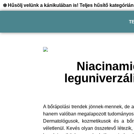
❄️ Hűsölj velünk a kánikulában is! Teljes hűsítő kategór
T
Niacinami
leguniverzá
A bőrápolási trendek jönnek-mennek, de a
hanem valóban megalapozott tudományos há
Dermatológusok, kozmetikusok és a bőr
véletlenül. Kevés olyan összetevő létezik