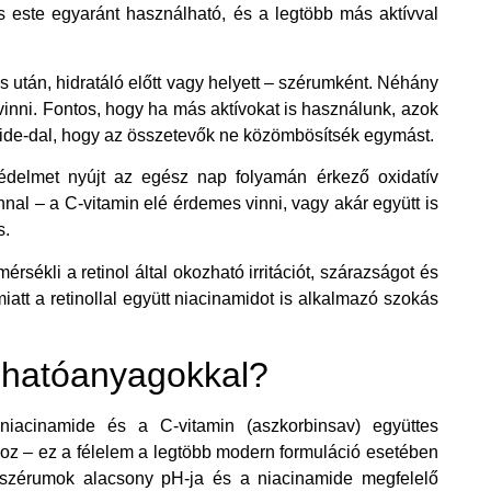
és este egyaránt használható, és a legtöbb más aktívval
 után, hidratáló előtt vagy helyett – szérumként. Néhány
evinni. Fontos, hogy ha más aktívokat is használunk, azok
amide-dal, hogy az összetevők ne közömbösítsék egymást.
védelmet nyújt az egész nap folyamán érkező oxidatív
nnal – a C-vitamin elé érdemes vinni, vagy akár együtt is
s.
érsékli a retinol által okozható irritációt, szárazságot és
miatt a retinollal együtt niacinamidot is alkalmazó szokás
 hatóanyagokkal?
 niacinamide és a C-vitamin (aszkorbinsav) együttes
okoz – ez a félelem a legtöbb modern formuláció esetében
in-szérumok alacsony pH-ja és a niacinamide megfelelő