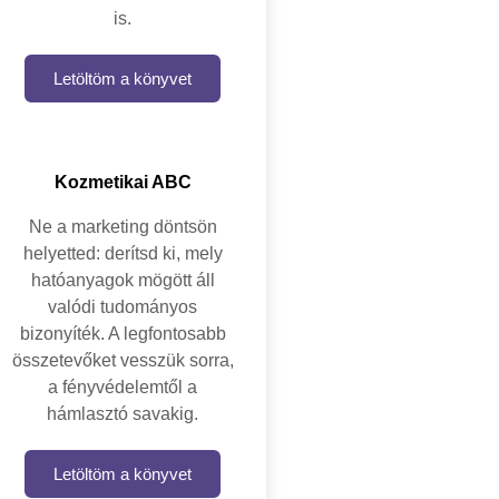
is.
Letöltöm a könyvet
Kozmetikai ABC
Ne a marketing döntsön
helyetted: derítsd ki, mely
hatóanyagok mögött áll
valódi tudományos
bizonyíték. A legfontosabb
összetevőket vesszük sorra,
a fényvédelemtől a
hámlasztó savakig.
Letöltöm a könyvet