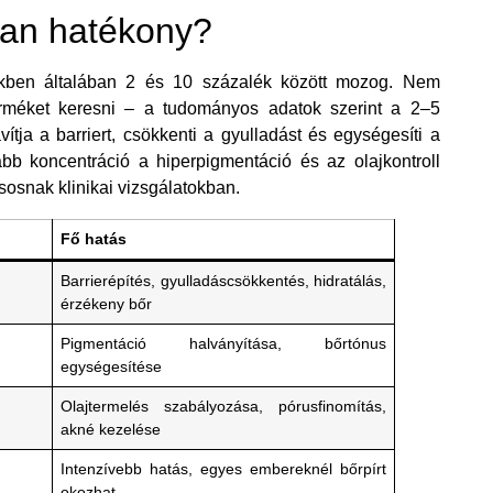
ban hatékony?
ekben általában 2 és 10 százalék között mozog. Nem
méket keresni – a tudományos adatok szerint a 2–5
ítja a barriert, csökkenti a gyulladást és egységesíti a
b koncentráció a hiperpigmentáció és az olajkontroll
osnak klinikai vizsgálatokban.
Fő hatás
Barrierépítés, gyulladáscsökkentés, hidratálás,
érzékeny bőr
Pigmentáció halványítása, bőrtónus
egységesítése
Olajtermelés szabályozása, pórusfinomítás,
akné kezelése
Intenzívebb hatás, egyes embereknél bőrpírt
okozhat