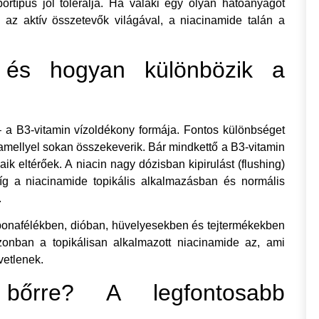
őrtípus jól tolerálja. Ha valaki egy olyan hatóanyagot
 az aktív összetevők világával, a niacinamide talán a
 és hogyan különbözik a
 a B3-vitamin vízoldékony formája. Fontos különbséget
, amellyel sokan összekeverik. Bár mindkettő a B3-vitamin
ik eltérőek. A niacin nagy dózisban kipirulást (flushing)
íg a niacinamide topikális alkalmazásban és normális
.
abonafélékben, dióban, hüvelyesekben és tejtermékekben
zonban a topikálisan alkalmazott niacinamide az, ami
vetlenek.
őrre? A legfontosabb