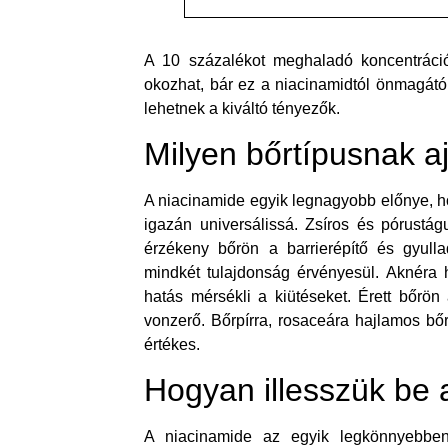
A 10 százalékot meghaladó koncentráció 
okozhat, bár ez a niacinamidtól önmagától
lehetnek a kiváltó tényezők.
Milyen bőrtípusnak aj
A niacinamide egyik legnagyobb előnye, h
igazán universálissá. Zsíros és pórustá
érzékeny bőrön a barrierépítő és gyull
mindkét tulajdonság érvényesül. Aknéra 
hatás mérsékli a kiütéseket. Érett bőrön
vonzerő. Bőrpírra, rosaceára hajlamos bőr
értékes.
Hogyan illesszük be 
A niacinamide az egyik legkönnyebben 