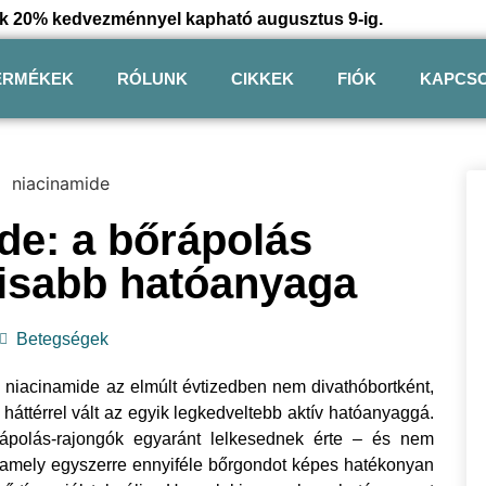
iánk 20% kedvezménnyel kapható augusztus 9-ig.
ERMÉKEK
RÓLUNK
CIKKEK
FIÓK
KAPCS
de: a bőrápolás
lisabb hatóanyaga
Betegségek
 niacinamide az elmúlt évtizedben nem divathóbortként,
ttérrel vált az egyik legkedveltebb aktív hatóanyaggá.
ápolás-rajongók egyaránt lelkesednek érte – és nem
, amely egyszerre ennyiféle bőrgondot képes hatékonyan