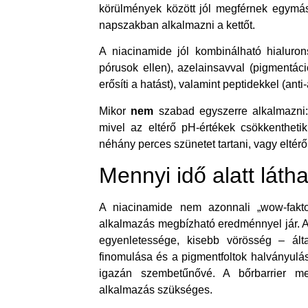
körülmények között jól megférnek egymás
napszakban alkalmazni a kettőt.
A niacinamide jól kombinálható hialurons
pórusok ellen), azelainsavval (pigmentáció 
erősíti a hatást), valamint peptidekkel (anti
Mikor
nem
szabad egyszerre alkalmazni:
mivel az eltérő pH-értékek csökkentheti
néhány perces szünetet tartani, vagy eltér
Mennyi idő alatt lát
A niacinamide nem azonnali „wow-fakto
alkalmazás megbízható eredménnyel jár. A
egyenletessége, kisebb vörösség – ál
finomulása és a pigmentfoltok halványul
igazán szembetűnővé. A bőrbarrier m
alkalmazás szükséges.