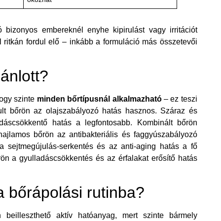
bizonyos embereknél enyhe kipirulást vagy irritációt
 ritkán fordul elő – inkább a formuláció más összetevői
ánlott?
ogy szinte
minden bőrtípusnál alkalmazható
– ez teszi
gult bőrön az olajszabályozó hatás hasznos. Száraz és
adáscsökkentő hatás a legfontosabb. Kombinált bőrön
hajlamos bőrön az antibakteriális és faggyúszabályozó
 a sejtmegújulás-serkentés és az anti-aging hatás a fő
ön a gyulladáscsökkentés és az érfalakat erősítő hatás
a bőrápolási rutinba?
beilleszthető aktív hatóanyag, mert szinte bármely