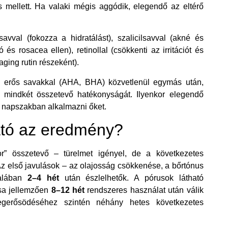
 mellett. Ha valaki mégis aggódik, elegendő az eltérő
avval (fokozza a hidratálást), szalicilsavval (akné és
és rosacea ellen), retinollal (csökkenti az irritációt és
-aging rutin részeként).
 erős savakkal (AHA, BHA) közvetlenül egymás után,
k mindkét összetevő hatékonyságát. Ilyenkor elegendő
ő napszakban alkalmazni őket.
ható az eredmény?
r” összetevő – türelmet igényel, de a következetes
z első javulások – az olajosság csökkenése, a bőrtónus
talában
2–4 hét
után észlelhetők. A pórusok látható
ása jellemzően
8–12 hét
rendszeres használat után válik
egerősödéséhez szintén néhány hetes következetes