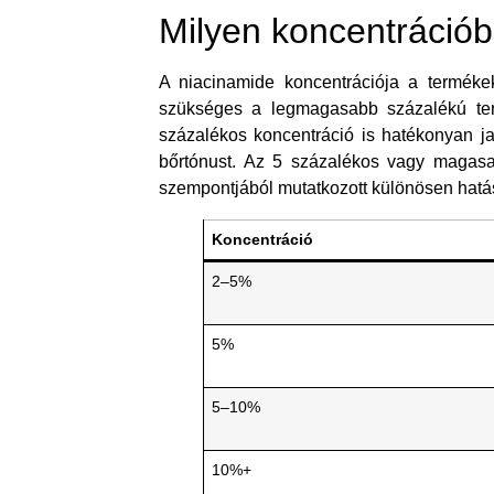
Milyen koncentráció
A niacinamide koncentrációja a termék
szükséges a legmagasabb százalékú ter
százalékos koncentráció is hatékonyan jav
bőrtónust. Az 5 százalékos vagy magasab
szempontjából mutatkozott különösen hatás
Koncentráció
2–5%
5%
5–10%
10%+