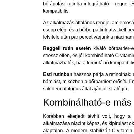
bőrápolási rutinba integrálható – reggel 
kompatibilis.
Az alkalmazás általános rendje: arclemosás
csepp elég, és a bőrbe pattintgatva kell b
felvitele után pár percet várjunk a niacin
Reggeli rutin esetén
kiváló bőrbarrier-
stressz ellen, és jól kombinálható C-vitami
alkalmazhatók, ha a formuláció kompatibili
Esti rutinban
hasznos párja a retinolnak: m
hámlást, miközben a bőrbarriiert erősíti. E
sok dermatológus által ajánlott stratégia.
Kombinálható-e más
Korábban elterjedt tévhit volt, hogy a
alkalmazása niacint képez, és kipirulást 
alaptalan. A modern stabilizált C-vitam