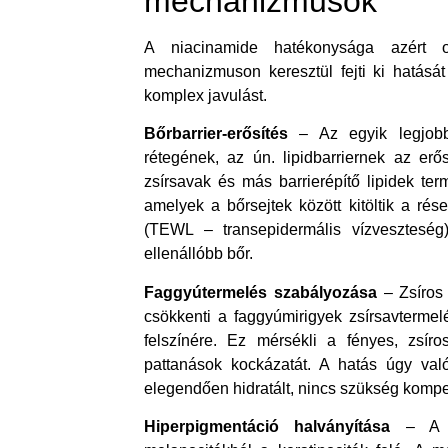
mechanizmusok
A niacinamide hatékonysága azért o
mechanizmuson keresztül fejti ki hatásá
komplex javulást.
Bőrbarrier-erősítés
– Az egyik legjobb
rétegének, az ún. lipidbarriernek az er
zsírsavak és más barrierépítő lipidek te
amelyek a bőrsejtek között kitöltik a ré
(TEWL – transepidermális vízveszteség)
ellenállóbb bőr.
Faggyútermelés szabályozása
– Zsíros 
csökkenti a faggyúmirigyek zsírsavterme
felszínére. Ez mérsékli a fényes, zsír
pattanások kockázatát. A hatás úgy val
elegendően hidratált, nincs szükség kompen
Hiperpigmentáció halványítása
– A ni