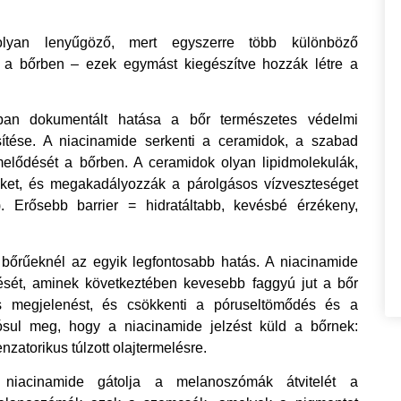
lyan lenyűgöző, mert egyszerre több különböző
t a bőrben – ezek egymást kiegészítve hozzák létre a
an dokumentált hatása a bőr természetes védelmi
ősítése. A niacinamide serkenti a ceramidok, a szabad
rmelődését a bőrben. A ceramidok olyan lipidmolekulák,
seket, és megakadályozzák a párolgásos vízveszteséget
. Erősebb barrier = hidratáltabb, kevésbé érzékeny,
bőrűeknél az egyik legfontosabb hatás. A niacinamide
lését, aminek következtében kevesebb faggyú jut a bőr
os megjelenést, és csökkenti a póruseltömődés és a
ósul meg, hogy a niacinamide jelzést küld a bőrnek:
zatorikus túlzott olajtermelésre.
acinamide gátolja a melanoszómák átvitelét a