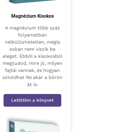
Magnézium Kisokos
A magnézium több száz
folyamatban
nélkülözhetetlen, mégis
sokan nem viszik be
eleget. Ebből a kisokosból
megtudod, mire jó, milyen
fajtái vannak, és hogyan
szívódhat fel akár a bőrön
át is.
Letöltöm a könyvet