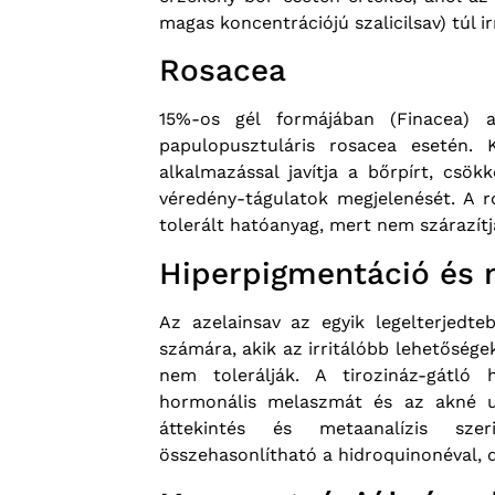
magas koncentrációjú szalicilsav) túl i
Rosacea
15%-os gél formájában (Finacea) a
papulopusztuláris rosacea esetén. K
alkalmazással javítja a bőrpírt, csök
véredény-tágulatok megjelenését. A r
tolerált hatóanyag, mert nem szárazítj
Hiperpigmentáció és
Az azelainsav az egyik legelterjedt
számára, akik az irritálóbb lehetősége
nem tolerálják. A tirozináz-gátló 
hormonális melaszmát és az akné ut
áttekintés és metaanalízis sz
összehasonlítható a hidroquinonéval, d