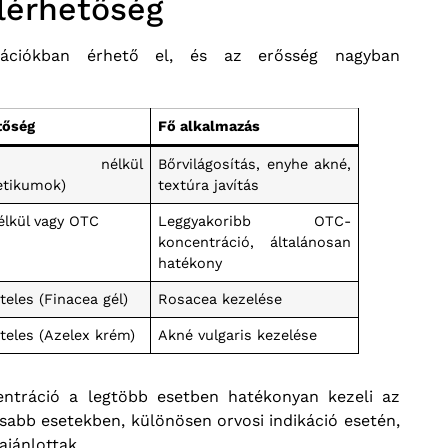
lérhetőség
rációkban érhető el, és az erősség nagyban
tőség
Fő alkalmazás
ny nélkül
Bőrvilágosítás, enyhe akné,
etikumok)
textúra javítás
élkül vagy OTC
Leggyakoribb OTC-
koncentráció, általánosan
hatékony
teles (Finacea gél)
Rosacea kezelése
teles (Azelex krém)
Akné vulgaris kezelése
entráció a legtöbb esetben hatékonyan kezeli az
abb esetekben, különösen orvosi indikáció esetén,
ajánlottak.