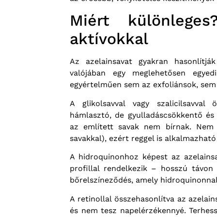
Miért különlege
aktívokkal
Az azelainsavat gyakran hasonlítj
valójában egy meglehetősen egyed
egyértelműen sem az exfoliánsok, sem 
A glikolsavval vagy szalicilsavval
hámlasztó, de gyulladáscsökkentő és a
az említett savak nem bírnak. Nem
savakkal), ezért reggel is alkalmazható
A hidroquinonhoz képest az azelains
profillal rendelkezik – hosszú távo
bőrelszíneződés, amely hidroquinonnal 
A retinollal összehasonlítva az azelai
és nem tesz napelérzékennyé. Terhessé