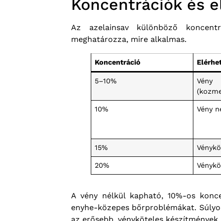
Koncentrációk és e
Az azelainsav különböző koncent
meghatározza, mire alkalmas.
Koncentráció
Elérhe
5–10%
Vé
(kozm
10%
Vény n
15%
Vénykö
20%
Vénykö
A vény nélkül kapható, 10%-os konc
enyhe-közepes bőrproblémákat. Súlyos
az erősebb, vényköteles készítmények 