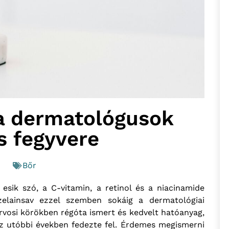
 a dermatológusok
s fegyvere
Bőr
esik szó, a C-vitamin, a retinol és a niacinamide
elainsav ezzel szemben sokáig a dermatológiai
rvosi körökben régóta ismert és kedvelt hatóanyag,
z utóbbi években fedezte fel. Érdemes megismerni