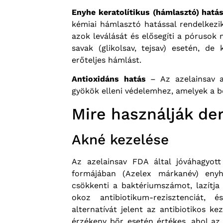
Enyhe keratolítikus (hámlasztó) hatá
kémiai hámlasztó hatással rendelkezik:
azok leválását és elősegíti a pórusok
savak (glikolsav, tejsav) esetén, de
erőteljes hámlást.
Antioxidáns hatás
– Az azelainsav a
gyökök elleni védelemhez, amelyek a b
Mire használják de
Akné kezelése
Az azelainsav FDA által jóváhagyot
formájában (Azelex márkanév) eny
csökkenti a baktériumszámot, lazítja
okoz antibiotikum-rezisztenciát,
alternatívát jelent az antibiotikos k
érzékeny bőr esetén értékes, ahol az 