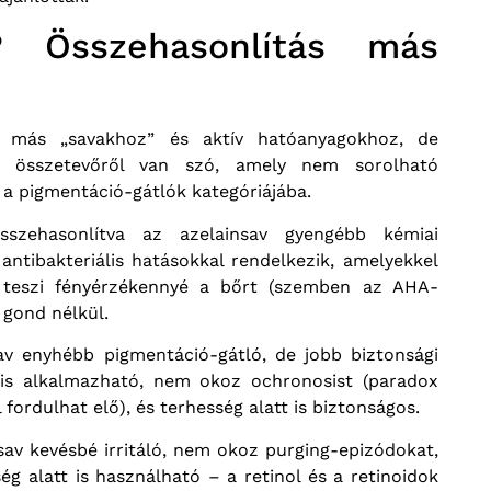
s? Összehasonlítás más
ák más „savakhoz” és aktív hatóanyagokhoz, de
i összetevőről van szó, amely nem sorolható
a pigmentáció-gátlók kategóriájába.
 összehasonlítva az azelainsav gyengébb kémiai
ntibakteriális hatásokkal rendelkezik, amelyekkel
 teszi fényérzékennyé a bőrt (szemben az AHA-
 gond nélkül.
av enyhébb pigmentáció-gátló, de jobb biztonsági
n is alkalmazható, nem okoz ochronosist (paradox
fordulhat elő), és terhesség alatt is biztonságos.
nsav kevésbé irritáló, nem okoz purging-epizódokat,
g alatt is használható – a retinol és a retinoidok