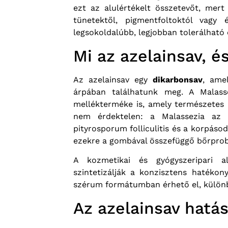
ezt az alulértékelt összetevőt, mer
tünetektől, pigmentfoltoktól vagy 
legsokoldalúbb, legjobban tolerálható 
Mi az azelainsav, 
Az azelainsav egy
dikarbonsav
, ame
árpában találhatunk meg. A Malass
mellékterméke is, amely természetes
nem érdektelen: a Malassezia az 
pityrosporum folliculitis és a korpás
ezekre a gombával összefüggő bőrprobl
A kozmetikai és gyógyszeripari a
szintetizálják a konzisztens hatékon
szérum formátumban érhető el, külön
Az azelainsav hat