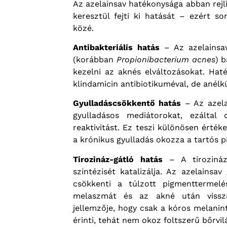
Az azelainsav hatékonysága abban rej
keresztül fejti ki hatását – ezért so
közé.
Antibakteriális hatás
– Az azelainsa
(korábban
Propionibacterium acnes
) 
kezelni az aknés elváltozásokat. H
klindamicin antibiotikuméval, de anélkü
Gyulladáscsökkentő hatás
– Az azela
gyulladásos mediátorokat, ezáltal
reaktivitást. Ez teszi különösen érték
a krónikus gyulladás okozza a tartós p
Tirozináz-gátló hatás
– A tirozináz
szintézisét katalizálja. Az azelains
csökkenti a túlzott pigmenttermelé
melaszmát és az akné után vissza
jellemzője, hogy csak a kóros melani
érinti, tehát nem okoz foltszerű bőrvil