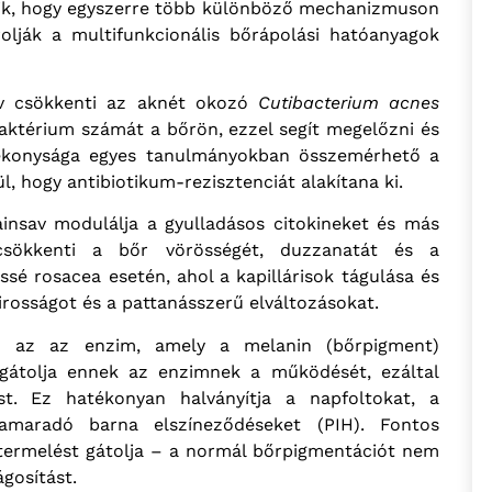
lik, hogy egyszerre több különböző mechanizmuson
rolják a multifunkcionális bőrápolási hatóanyagok
v csökkenti az aknét okozó
Cutibacterium acnes
baktérium számát a bőrön, ezzel segít megelőzni és
atékonysága egyes tanulmányokban összemérhető a
l, hogy antibiotikum-rezisztenciát alakítana ki.
insav modulálja a gyulladásos citokineket és más
 csökkenti a bőr vörösségét, duzzanatát és a
essé rosacea esetén, ahol a kapillárisok tágulása és
irosságot és a pattanásszerű elváltozásokat.
 az az enzim, amely a melanin (bőrpigment)
av gátolja ennek az enzimnek a működését, ezáltal
st. Ez hatékonyan halványítja a napfoltokat, a
maradó barna elszíneződéseket (PIH). Fontos
ntermelést gátolja – a normál bőrpigmentációt nem
ágosítást.