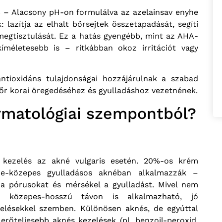
s
– Alacsony pH-on formulálva az azelainsav enyhe
 lazítja az elhalt bőrsejtek összetapadását, segíti
 megtisztulását. Ez a hatás gyengébb, mint az AHA-
 kíméletesebb is – ritkábban okoz irritációt vagy
ntioxidáns tulajdonságai hozzájárulnak a szabad
őr korai öregedéséhez és gyulladáshoz vezetnének.
rmatológiai szempontból?
t kezelés az akné vulgaris esetén. 20%-os krém
he-közepes gyulladásos aknéban alkalmazzák –
 a pórusokat és mérsékel a gyulladást. Mivel nem
 és közepes-hosszú távon is alkalmazható, jó
ezelésekkel szemben. Különösen aknés, de egyúttal
erőteljesebb aknés kezelések (pl. benzoil-peroxid,