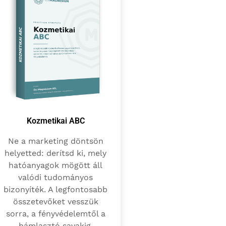
Kozmetikai ABC
Ne a marketing döntsön
helyetted: derítsd ki, mely
hatóanyagok mögött áll
valódi tudományos
bizonyíték. A legfontosabb
összetevőket vesszük
sorra, a fényvédelemtől a
hámlasztó savakig.