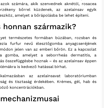
t azok számára, akik szenvednek aknétól, rosacea
érzékeny bőrrel küzdenek, az azelainsav egyik
eszköz, amelyet a bőrápolásba be lehet építeni.
és honnan származik?
lyet természetes formában búzában, rozsban és
ezia furfur nevű élesztőgomba anyagcseréjének
 módon jelen van az emberi bőrön. Ez a kapcsolat
a gomba, amelyet a seborrheás dermatitis, a
odás összefüggésbe hoznak – és az azelainsav éppen
émákra is kedvező hatással bírhat.
lkalmazásban az azelainsavat laboratóriumban
yság és tisztaság érdekében. Krémes, gél, hab és
böző koncentrációkban.
ásmechanizmusai