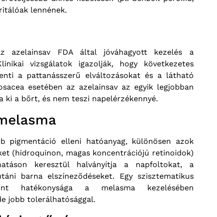
rritálóak lennének.
z azelainsav FDA által jóváhagyott kezelés a
linikai vizsgálatok igazolják, hogy következetes
kenti a pattanásszerű elváltozásokat és a látható
osacea esetében az azelainsav az egyik legjobban
a ki a bőrt, és nem teszi napelérzékennyé.
 melasma
ebb pigmentáció elleni hatóanyag, különösen azok
ket (hidroquinon, magas koncentrációjú retinoidok)
hatáson keresztül halványítja a napfoltokat, a
áni barna elszíneződéseket. Egy szisztematikus
erint hatékonysága a melasma kezelésében
e jobb tolerálhatósággal.