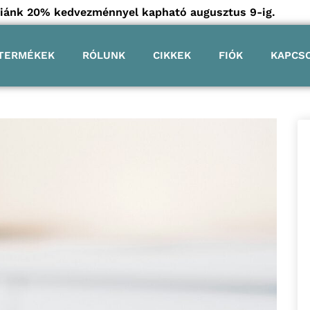
góriánk 20% kedvezménnyel kapható augusztus 9-ig.
TERMÉKEK
RÓLUNK
CIKKEK
FIÓK
KAPCS