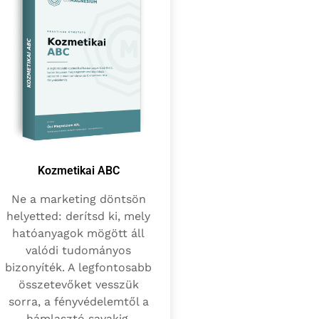
Kozmetikai ABC
Ne a marketing döntsön
helyetted: derítsd ki, mely
hatóanyagok mögött áll
valódi tudományos
bizonyíték. A legfontosabb
összetevőket vesszük
sorra, a fényvédelemtől a
hámlasztó savakig.