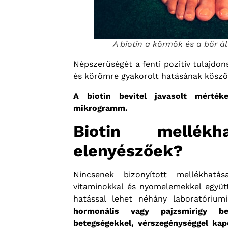
A biotin a körmök és a bőr ál
Népszerűségét a fenti pozitív tulajdo
és körömre gyakorolt hatásának köszö
A biotin bevitel javasolt mérték
mikrogramm.
Biotin mellék
elenyészőek?
Nincsenek bizonyított mellékhatá
vitaminokkal és nyomelemekkel együt
hatással lehet néhány laboratórium
hormonális vagy pajzsmirigy bet
betegségekkel, vérszegénységgel kap