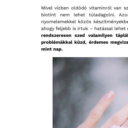
Mivel vízben oldódó vitaminról van szó
biotint nem lehet túladagolni. A
nyomelemekkel közös készítményekbe
ahogy feljebb is írtuk – hatással lehe
rendszeresen szed valamilyen táplál
problémákkal küzd, érdemes megvizsg
mint nap.