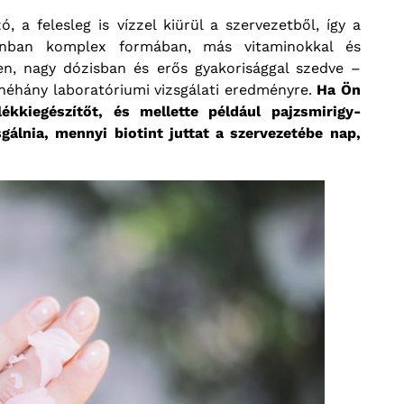
, a felesleg is vízzel kiürül a szervezetből, így a
zonban komplex formában, más vitaminokkal és
n, nagy dózisban és erős gyakorisággal szedve –
t néhány laboratóriumi vizsgálati eredményre.
Ha Ön
ékkiegészítőt, és mellette például pajzsmirigy-
álnia, mennyi biotint juttat a szervezetébe nap,