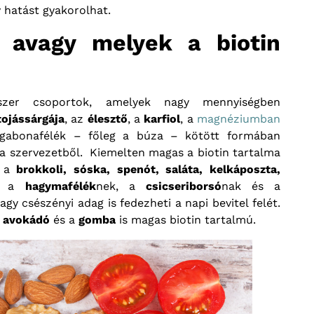
 hatást gyakorolhat.
, avagy melyek a biotin
szer csoportok, amelyek nagy mennyiségben
tojássárgája
, az
élesztő
, a
karfiol
, a
magnéziumban
 gabonafélék – főleg a búza – kötött formában
 a szervezetből. Kiemelten magas a biotin tartalma
t a
brokkoli, sóska, spenót, saláta, kelkáposzta,
, a
hagymafélék
nek, a
csicseriborsó
nak és a
gy csészényi adag is fedezheti a napi bevitel felét.
z
avokádó
és a
gomba
is magas biotin tartalmú.