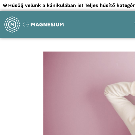
❄️ Hűsölj velünk a kánikulában is! Teljes hűsítő kate