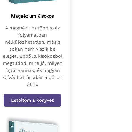
Magnézium Kisokos
A magnézium több száz
folyamatban
nélkülözhetetlen, mégis
sokan nem viszik be
eleget. Ebből a kisokosból
megtudod, mire jó, milyen
fajtái vannak, és hogyan
szívódhat fel akár a bőrön
át is.
Letöltöm a könyvet