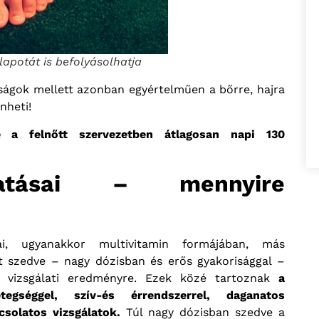
lapotát is befolyásolhatja
nságok mellett azonban egyértelműen a bőrre, hajra
nheti!
e a felnőtt szervezetben átlagosan napi 130
hatásai – mennyire
sai, ugyanakkor multivitamin formájában, más
t szedve – nagy dózisban és erős gyakorisággal –
i vizsgálati eredményre. Ezek közé tartoznak
a
egséggel, szív-és érrendszerrel, daganatos
csolatos vizsgálatok.
Túl nagy dózisban szedve a