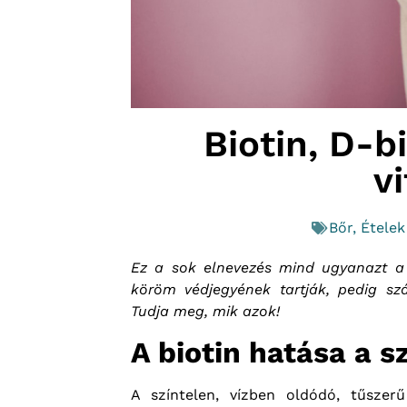
Biotin, D-b
v
Bőr
,
Ételek
Ez a sok elnevezés mind ugyanazt a f
köröm védjegyének tartják, pedig sz
Tudja meg, mik azok!
A biotin hatása a s
A színtelen, vízben oldódó, tűszerű