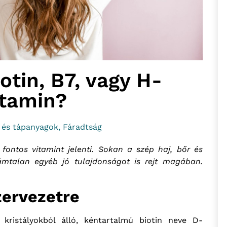
iotin, B7, vagy H-
itamin?
 és tápanyagok
,
Fáradtság
ontos vitamint jelenti. Sokan a szép haj, bőr és
ámtalan egyéb jó tulajdonságot is rejt magában.
zervezetre
 kristályokból álló, kéntartalmú biotin neve D-