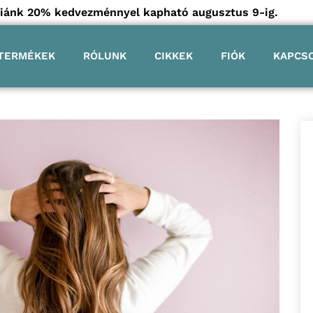
góriánk 20% kedvezménnyel kapható augusztus 9-ig.
TERMÉKEK
RÓLUNK
CIKKEK
FIÓK
KAPCS