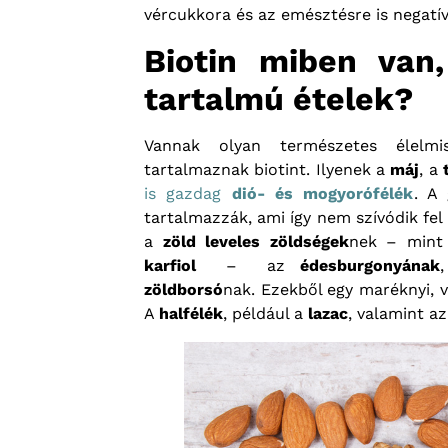
vércukkora és az emésztésre is negatív
Biotin miben van
tartalmú ételek?
Vannak olyan természetes élelmi
tartalmaznak biotint. Ilyenek a
máj
, a
is gazdag
dió- és mogyorófélék
. A
tartalmazzák, ami így nem szívódik fel
a
zöld leveles zöldségek
nek – min
karfiol
– az
édesburgonyának
zöldborsó
nak. Ezekből egy maréknyi, va
A
halfélék
, például a
lazac
, valamint a