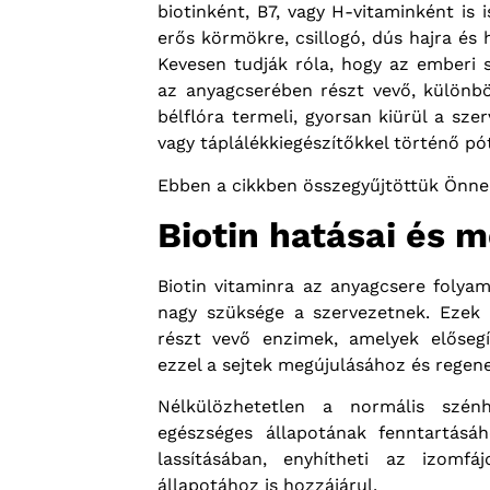
biotinként, B7, vagy H-vitaminként is
erős körmökre, csillogó, dús hajra és
Kevesen tudják róla, hogy az emberi 
az anyagcserében részt vevő, különb
bélflóra termeli, gyorsan kiürül a sze
vagy táplálékkiegészítőkkel történő pót
Ebben a cikkben összegyűjtöttük Önnek
Biotin hatásai és m
Biotin vitaminra az anyagcsere foly
nagy szüksége a szervezetnek. Ezek
részt vevő enzimek, amelyek elősegí
ezzel a sejtek megújulásához és regen
Nélkülözhetetlen a normális szénh
egészséges állapotának fenntartásá
lassításában, enyhítheti az izomfá
állapotához is hozzájárul.