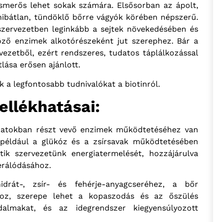
 ismerős lehet sokak számára. Elsősorban az ápolt,
 hibátlan, tündöklő bőrre vágyók körében népszerű.
szervezetben leginkább a sejtek növekedésében és
öző enzimek alkotórészeként jut szerephez. Bár a
rvezetből, ezért rendszeres, tudatos táplálkozással
lása erősen ajánlott.
 a legfontosabb tudnivalókat a biotinról.
ellékhatásai:
amatokban részt vevő enzimek működtetéséhez van
 például a glükóz és a zsírsavak működtetésében
tik szervezetünk energiatermelését, hozzájárulva
erálódásához.
idrát-, zsír- és fehérje-anyagcseréhez, a bőr
hoz, szerepe lehet a kopaszodás és az őszülés
jdalmakat, és az idegrendszer kiegyensúlyozott