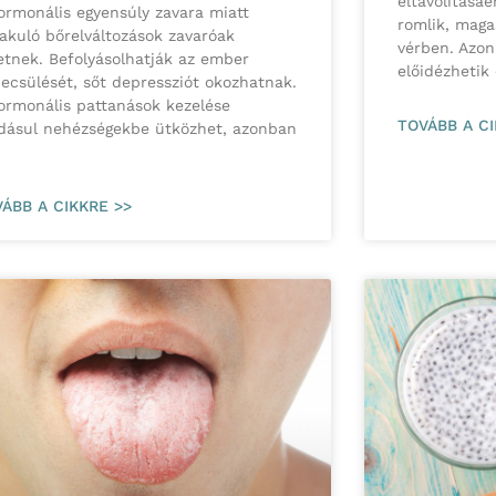
eltávolításá
ormonális egyensúly zavara miatt
romlik, maga
lakuló bőrelváltozások zavaróak
vérben. Azon
etnek. Befolyásolhatják az ember
előidézhetik 
ecsülését, sőt depressziót okozhatnak.
ormonális pattanások kezelése
TOVÁBB A CI
dásul nehézségekbe ütközhet, azonban
ÁBB A CIKKRE >>