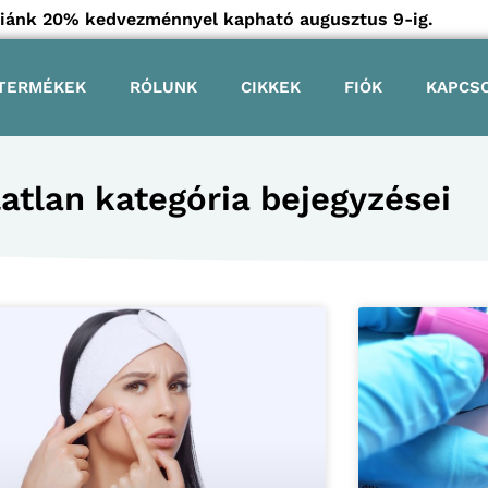
góriánk 20% kedvezménnyel kapható augusztus 9-ig.
TERMÉKEK
RÓLUNK
CIKKEK
FIÓK
KAPCS
atlan kategória bejegyzései