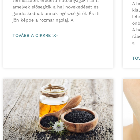
természetes eredetű hatóanyagok iránt,
A h
amelyek elősegítik a haj növekedését és
kia
gondoskodnak annak egészségéről. És itt
leh
jön képbe a rozmaringolaj. A
önb
A h
TOVÁBB A CIKKRE >>
ráa
a
TOV