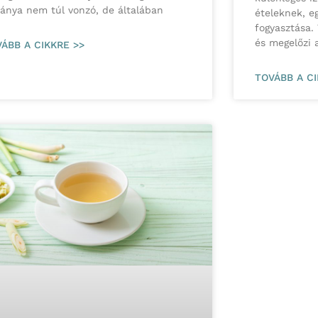
ványa nem túl vonzó, de általában
ételeknek, e
fogyasztása.
és megelőzi 
ÁBB A CIKKRE >>
TOVÁBB A CI