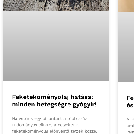
Feketeköményolaj hatása:
Fe
minden betegségre gyógyír!
és
Ha vetünk egy pillantást a több száz
A f
tudományos cikkre, amelyeket a
ami
feketeköményolaj előnyeiről tettek közzé,
vas