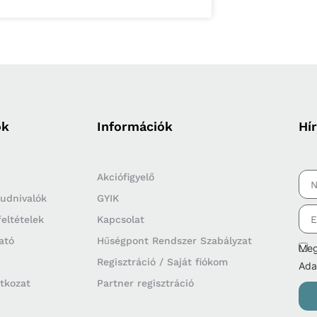
ók
Információk
Hír
Akciófigyelő
 tudnivalók
GYIK
feltételek
Kapcsolat
ató
Hűségpont Rendszer Szabályzat
Meg
Regisztráció / Saját fiókom
Ada
atkozat
Partner regisztráció