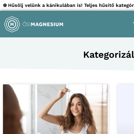
❄️ Hűsölj velünk a kánikulában is! Teljes hűsítő kate
Kategorizál