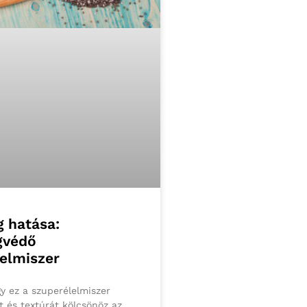
 hatása:
gvédő
elmiszer
gy ez a szuperélelmiszer
t és textúrát kölcsönöz az