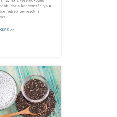
ért, így ha a veseműködés
sabb lesz a koncentrációja a
ban egyéb tényezők is
ezt
KKRE >>