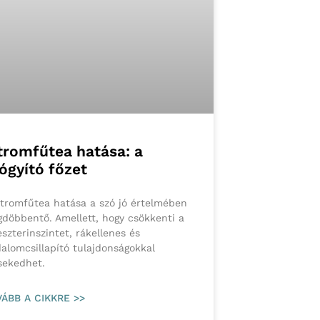
tromfűtea hatása: a
ógyító főzet
itromfűtea hatása a szó jó értelmében
döbbentő. Amellett, hogy csökkenti a
eszterinszintet, rákellenes és
dalomcsillapító tulajdonságokkal
sekedhet.
ÁBB A CIKKRE >>