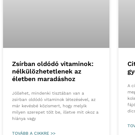
Zsírban oldódó vitaminok:
Ci
nélkülözhetetlenek az
gy
életben maradáshoz
A c
meg
Jóllehet, mindenki tisztában van a
kol
zsírban oldódó vitaminok létezésével, az
fáj
már kevésbé közismert, hogy melyik
dic
milyen szerepet tölt be, illetve mit okoz a
hiánya vagy
TOV
TOVÁBB A CIKKRE >>