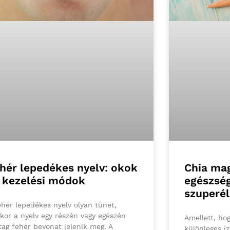
hér lepedékes nyelv: okok
Chia mag
 kezelési módok
egészsé
szuperél
ehér lepedékes nyelv olyan tünet,
kor a nyelv egy részén vagy egészén
Amellett, ho
tag fehér bevonat jelenik meg. A
különleges íz