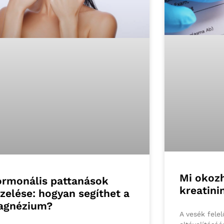
Mi okoz
rmonális pattanások
kreatini
zelése: hogyan segíthet a
agnézium?
A vesék felel