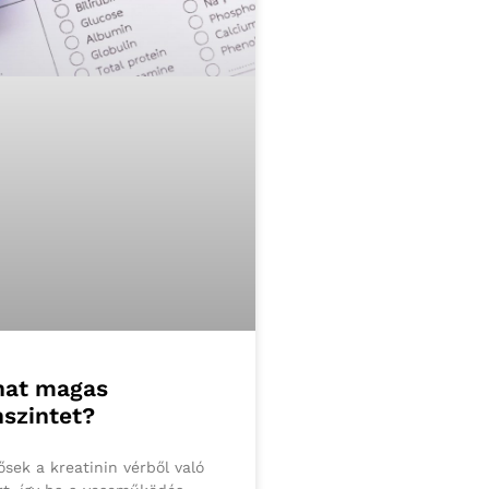
hat magas
nszintet?
ősek a kreatinin vérből való