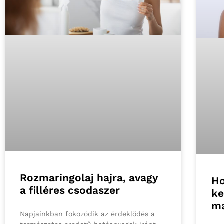
Rozmaringolaj hajra, avagy
Ho
a filléres csodaszer
ke
m
Napjainkban fokozódik az érdeklődés a